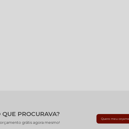
 QUE PROCURAVA?
Quero meu orçam
 orçamento grátis agora mesmo!