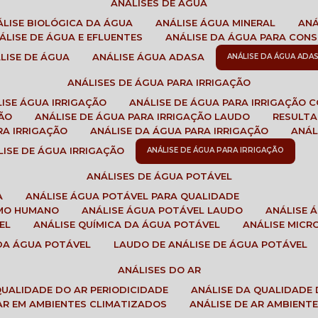
ANÁLISES DE ÁGUA
NÁLISE BIOLÓGICA DA ÁGUA
ANÁLISE ÁGUA MINERAL
AN
NÁLISE DE ÁGUA E EFLUENTES
ANÁLISE DA ÁGUA PARA CO
ÁLISE DE ÁGUA
ANÁLISE ÁGUA ADASA
ANÁLISE DA ÁGUA ADA
ANÁLISES DE ÁGUA PARA IRRIGAÇÃO
LISE ÁGUA IRRIGAÇÃO
ANÁLISE DE ÁGUA PARA IRRIGAÇÃO 
ÇÃO
ANÁLISE DE ÁGUA PARA IRRIGAÇÃO LAUDO
RESULT
RA IRRIGAÇÃO
ANÁLISE DA ÁGUA PARA IRRIGAÇÃO
ANÁ
ÁLISE DE ÁGUA IRRIGAÇÃO
ANÁLISE DE ÁGUA PARA IRRIGAÇÃO
ANÁLISES DE ÁGUA POTÁVEL
A
ANÁLISE ÁGUA POTÁVEL PARA QUALIDADE
UMO HUMANO
ANÁLISE ÁGUA POTÁVEL LAUDO
ANÁLISE
EL
ANÁLISE QUÍMICA DA ÁGUA POTÁVEL
ANÁLISE MIC
 DA ÁGUA POTÁVEL
LAUDO DE ANÁLISE DE ÁGUA POTÁVEL
ANÁLISES DO AR
 QUALIDADE DO AR PERIODICIDADE
ANÁLISE DA QUALIDADE 
 AR EM AMBIENTES CLIMATIZADOS
ANÁLISE DE AR AMBIENT