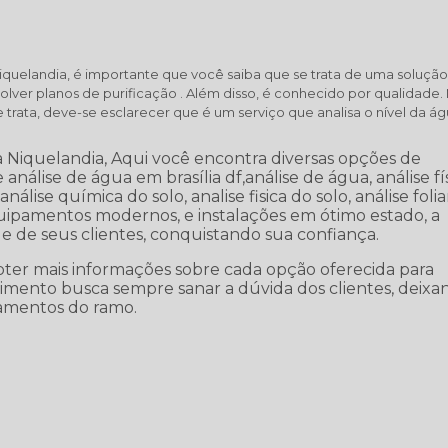
iquelandia, é importante que você saiba que se trata de uma soluçã
olver planos de purificação . Além disso, é conhecido por qualidade.
rata, deve-se esclarecer que é um serviço que analisa o nível da ág
 Niquelandia, Aqui você encontra diversas opções de
análise de água em brasília df,análise de água, análise fí
nálise química do solo, analise fisica do solo, análise folia
quipamentos modernos, e instalações em ótimo estado, a
e de seus clientes, conquistando sua confiança.
bter mais informações sobre cada opção oferecida para
dimento busca sempre sanar a dúvida dos clientes, deixa
amentos do ramo.