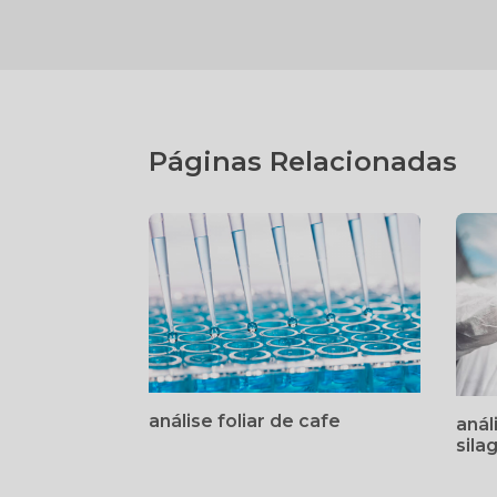
Páginas Relacionadas
análise foliar de cafe
anál
sila