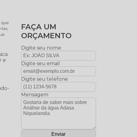
o que
FAÇA UM
 Mas,
ORÇAMENTO
ua.
Digite seu nome
sica
r e
Digite seu email
Digite seu telefone
ndo-
Mensagem