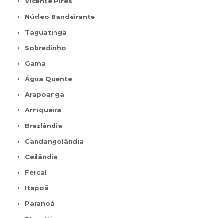
Vicente Pires
Núcleo Bandeirante
Taguatinga
Sobradinho
Gama
Água Quente
Arapoanga
Arniqueira
Brazlândia
Candangolândia
Ceilândia
Fercal
Itapoã
Paranoá