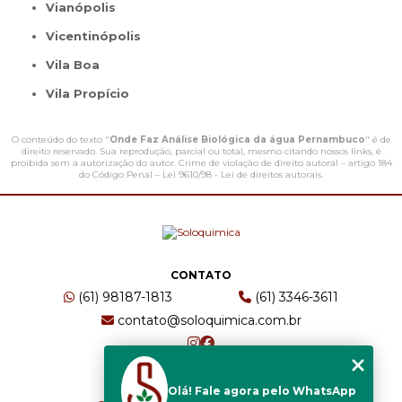
Vianópolis
Vicentinópolis
Vila Boa
Vila Propício
O conteúdo do texto "
Onde Faz Análise Biológica da água Pernambuco
" é de
direito reservado. Sua reprodução, parcial ou total, mesmo citando nossos links, é
proibida sem a autorização do autor. Crime de violação de direito autoral – artigo 184
do Código Penal –
Lei 9610/98 - Lei de direitos autorais
.
CONTATO
(61) 98187-1813
(61) 3346-3611
contato@soloquimica.com.br
ENDEREÇO
Olá! Fale agora pelo WhatsApp