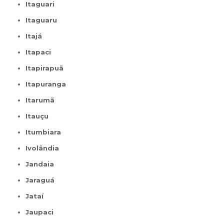
Itaguari
Itaguaru
Itajá
Itapaci
Itapirapuã
Itapuranga
Itarumã
Itauçu
Itumbiara
Ivolândia
Jandaia
Jaraguá
Jataí
Jaupaci