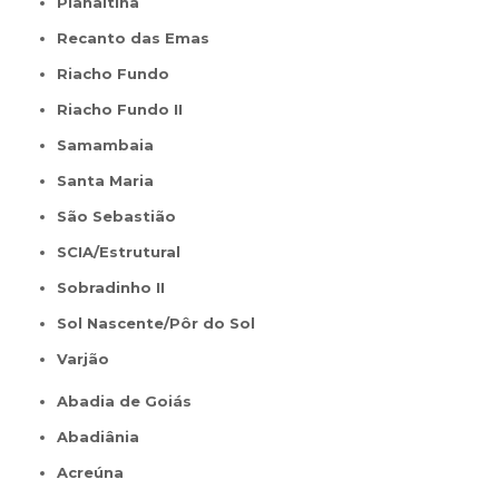
Planaltina
Recanto das Emas
Riacho Fundo
Riacho Fundo II
Samambaia
Santa Maria
São Sebastião
SCIA/Estrutural
Sobradinho II
Sol Nascente/Pôr do Sol
Varjão
Abadia de Goiás
Abadiânia
Acreúna