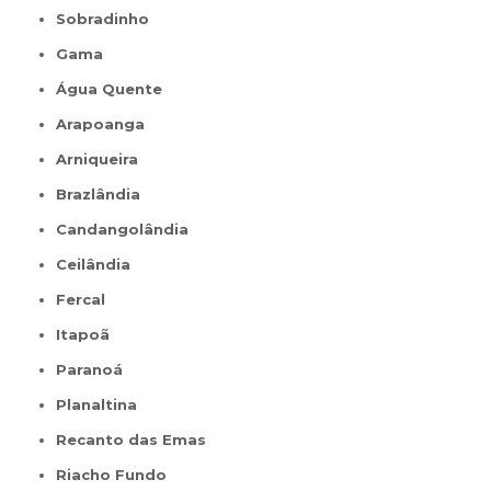
Sobradinho
Gama
Água Quente
Arapoanga
Arniqueira
Brazlândia
Candangolândia
Ceilândia
Fercal
Itapoã
Paranoá
Planaltina
Recanto das Emas
Riacho Fundo