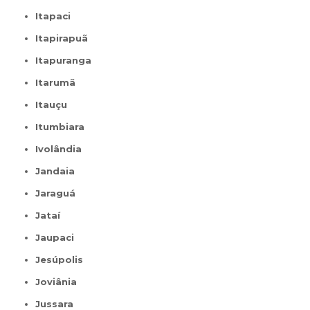
Itapaci
Itapirapuã
Itapuranga
Itarumã
Itauçu
Itumbiara
Ivolândia
Jandaia
Jaraguá
Jataí
Jaupaci
Jesúpolis
Joviânia
Jussara