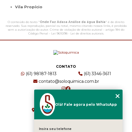
Vila Propício
O conteúdo do texto "
Onde Faz Adasa Análise da água Bahia
" é de direito
reservado. Sua reprodução, parcial ou total, mesmo citando nossos links, é proibida
sem a autorização do autor. Crime de violação de direito autoral – artigo 184 do
Código Penal –
Lei 9610/98 - Lei de direitos autorais
.
CONTATO
(61) 98187-1813
(61) 3346-3611
contato@soloquimica.com.br
ENDEREÇO
Olá! Fale agora pelo WhatsApp
CRS 511 Sul, Bl B, Sl 49 - Asa Sul
Brasília - DF - CEP: 70361-520
Insira seu telefone