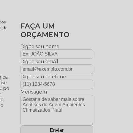
dos
FAÇA UM
o da
ORÇAMENTO
s
Digite seu nome
Digite seu email
s
Digite seu telefone
gica
lise
grupo
Mensagem
m
 o
to