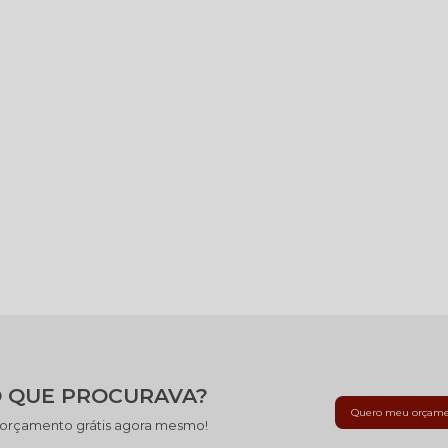
 QUE PROCURAVA?
Quero meu orçam
 orçamento grátis agora mesmo!