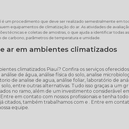
auí é um procedimento que deve ser realizado semestralmente em to
suem equipamentos de climatização do ar. As atividades de avaliaçã
es técnicas e coletas de amostras, o que ajuda a identificar todas a
ido de carbono, parâmetros de temperatura e umidade.
de ar em ambientes climatizados
entes climatizados Piauí? Confira os serviços oferecido
álise de água, análise física do solo, analise microbiolo
orio de analise de agua, análise foliar, laboratório de aná
do solo, entre outras alternativas. Tudo isso graças a um 
alizados no ramo, além de um investimento considerável e
Entre em contato com nossos profissionais e tenha todo
 já citados, também trabalhamos com e . Entre em conta
nossa equipe.