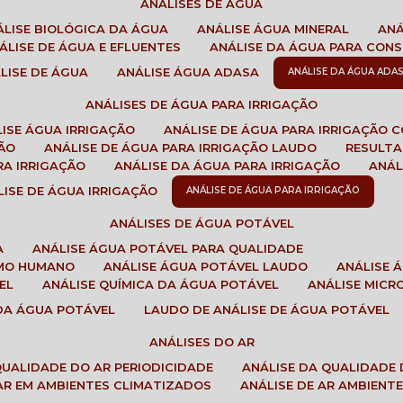
ANÁLISES DE ÁGUA
NÁLISE BIOLÓGICA DA ÁGUA
ANÁLISE ÁGUA MINERAL
AN
NÁLISE DE ÁGUA E EFLUENTES
ANÁLISE DA ÁGUA PARA CO
ÁLISE DE ÁGUA
ANÁLISE ÁGUA ADASA
ANÁLISE DA ÁGUA ADA
ANÁLISES DE ÁGUA PARA IRRIGAÇÃO
LISE ÁGUA IRRIGAÇÃO
ANÁLISE DE ÁGUA PARA IRRIGAÇÃO 
ÇÃO
ANÁLISE DE ÁGUA PARA IRRIGAÇÃO LAUDO
RESULT
RA IRRIGAÇÃO
ANÁLISE DA ÁGUA PARA IRRIGAÇÃO
ANÁ
ÁLISE DE ÁGUA IRRIGAÇÃO
ANÁLISE DE ÁGUA PARA IRRIGAÇÃO
ANÁLISES DE ÁGUA POTÁVEL
A
ANÁLISE ÁGUA POTÁVEL PARA QUALIDADE
UMO HUMANO
ANÁLISE ÁGUA POTÁVEL LAUDO
ANÁLISE
EL
ANÁLISE QUÍMICA DA ÁGUA POTÁVEL
ANÁLISE MIC
 DA ÁGUA POTÁVEL
LAUDO DE ANÁLISE DE ÁGUA POTÁVEL
ANÁLISES DO AR
 QUALIDADE DO AR PERIODICIDADE
ANÁLISE DA QUALIDADE 
 AR EM AMBIENTES CLIMATIZADOS
ANÁLISE DE AR AMBIENT