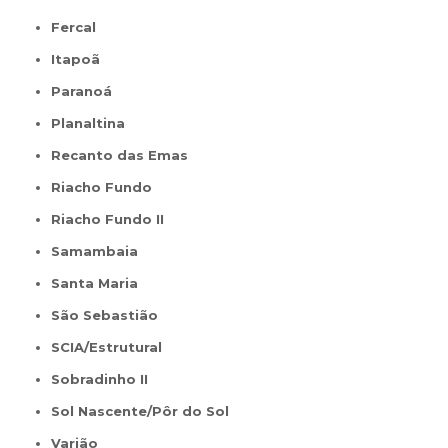
Fercal
Itapoã
Paranoá
Planaltina
Recanto das Emas
Riacho Fundo
Riacho Fundo II
Samambaia
Santa Maria
São Sebastião
SCIA/Estrutural
Sobradinho II
Sol Nascente/Pôr do Sol
Varjão