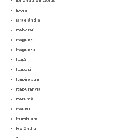
Ipiranga de Goiás
Iporá
Israelândia
Itaberaí
Itaguari
Itaguaru
Itajá
Itapaci
Itapirapuã
Itapuranga
Itarumã
Itauçu
Itumbiara
Ivolândia