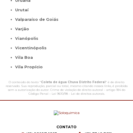
Uruana
Urutaí
Valparaíso de Goiás
Varjão
Vianópolis
Vicentinópolis
Vila Boa
Vila Propício
O conteúdo do texto "
Coleta de água Chuva Distrito Federal
" é de direito
reservado. Sua reprodução, parcial ou total, mesmo citando nossos links, é proibida
sem a autorização do autor. Crime de violação de direito autoral – artigo 184 do
Código Penal –
Lei 9610/98 - Lei de direitos autorais
.
CONTATO