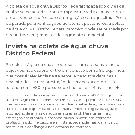
A coleta de água chuva Distrito Federal tratada sob o viés da
análise se caracteriza por ser imprescindível a alguns setores
produtivos, como é o caso da irrigação e da agricultura. Ponto
de partida para verificações laoratoriais posteriores, a coleta
de água chuva Distrito Federal também pode ser buscada por
pecuristas e engenheiros do segmento ambiental.
Invista na coleta de água chuva
Distrito Federal
Se coletar água da chuva representa um dos seus principais
objetivos, não espere: entre em contato com a Soloquímica,
que possui referência neste setor, e descubra detalhes a
respeito de sua rica prestação de serviços. A empresa foi
fundada em 1.980 e possui sede fincada em Brasília, no DF!
Procurou por coleta de água chuva Distrito Federal? A Soloquímica
atua no segmento de ANÁLISE DE SOLO, e disponibiliza para seus
clientes serviços como o de análise foliar, análise de água, análise física
do solo, análise química do solo, analise microbiologica da agua e
laboratório de análise de água em brasília df. Para uma maior
satisfação dos clientes, a empresa busca investir nos melhores
profissionais do mercado, e em instalações modernas, garantindo
assim, a sua confiança e boa cotação no mercado.