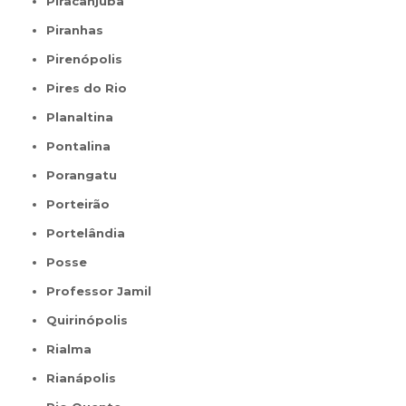
Piracanjuba
Piranhas
Pirenópolis
Pires do Rio
Planaltina
Pontalina
Porangatu
Porteirão
Portelândia
Posse
Professor Jamil
Quirinópolis
Rialma
Rianápolis