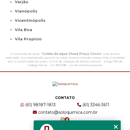
Varjão
Vianópolis
Vicentinópolis
Vila Boa
Vila Propício
O conteúdo do texto "
Coleta de água Chuva Preço Cocos
" é de direito
reservado. Sua reprodução, parcial ou total, mesmo citando nossos links, é proibida
sem a autorização do autor. Crime de violação de direito autoral – artigo 184 do
Código Penal –
Lei 9610/98 - Lei de direitos autorais
.
CONTATO
(61) 98187-1813
(61) 3346-3611
contato@soloquimica.com.br