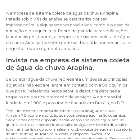
A empresa de sistema coleta de água da chuva Arapina.
tratada sob o viés da análise se caracteriza por ser
imprescindível a alguns setores produtivos, como é o caso da
irrigação e da agricultura. Ponto de partida para verificações
laoratoriais posteriores, a empresa de sistema coleta de água
da chuva Arapina. também pode ser buscada por pecuristas e
engenheiros do segmento ambiental.
Invista na empresa de sistema coleta
de água da chuva Arapina.
Se coletar água da chuva representa um dos seus principais
objetivos, não espere: entre em contato com a Soloquímica,
que possui referência neste setor, e descubra detalhes a
respeito de sua rica prestação de serviços. A empresa foi
fundada em 1.980 e possui sede fincada em Brasília, no DF!
Tem interesse em empresa de sistema coleta de água da chuva
Arapina.? Encontre a solução que você precisa aqui na Soloquímica.
São diversas opções disponibilizadas, como análise de água, análise
química do solo, laboratório de análise de água em brasília df, análise
foliar, análise física do solo, analise microbiologica da agua e laboratorio
de analise de agua. Para tal sucesso, a empresa investiu em
profissionais competentes e em equipamentos inovadores. Por isso, não