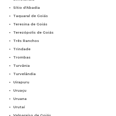
Sítio d'Abadia
Taquaral de Goiás
Teresina de Goiás
Terezópolis de Goiás
Três Ranchos
Trindade
Trombas
Turvânia
Turvelândia
Uirapuru
Uruaçu
Uruana
Urutaí
Valparaíso de Goiás