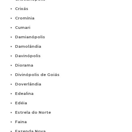
Crixás
Cromínia
Cumari
Damianópolis
Damolândia
Davinópolis
Diorama
Divinópolis de Goiás
Doverlândia
Edealina
Edéia
Estrela do Norte
Faina
Fazenda Nova