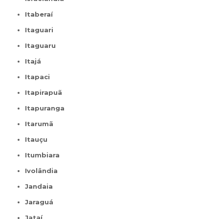
Itaberaí
Itaguari
Itaguaru
Itajá
Itapaci
Itapirapuã
Itapuranga
Itarumã
Itauçu
Itumbiara
Ivolândia
Jandaia
Jaraguá
Jataí