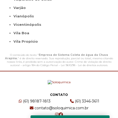
Varjão
Vianópolis
Vicentinópolis
Vila Boa
Vila Propício
O conteúdo do texto "
Empresa de Sistema Coleta de água da Chuva
Arapina.
" é de direito reservado. Sua reprodução, parcial ou total, mesmo citando
nossos links, é proibida sem a autorização do autor. Crime de violação de direito
autoral – artigo 184 do Código Penal –
Lei 9610/98 - Lei de direitos autorais
.
CONTATO
(61) 98187-1813
(61) 3346-3611
contato@soloquimica.com.br