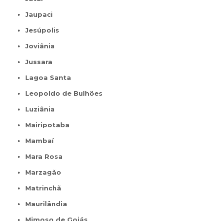
Jaupaci
Jesúpolis
Joviânia
Jussara
Lagoa Santa
Leopoldo de Bulhões
Luziânia
Mairipotaba
Mambaí
Mara Rosa
Marzagão
Matrinchã
Maurilândia
Mimoso de Goiás