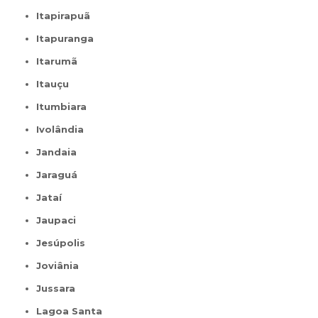
Itapirapuã
Itapuranga
Itarumã
Itauçu
Itumbiara
Ivolândia
Jandaia
Jaraguá
Jataí
Jaupaci
Jesúpolis
Joviânia
Jussara
Lagoa Santa