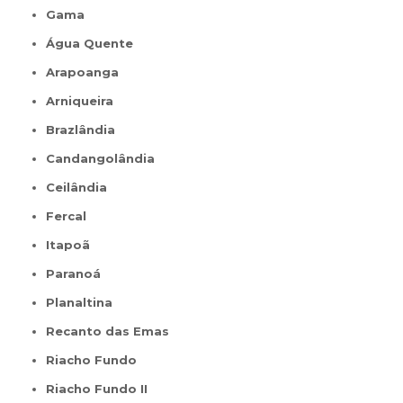
Gama
Água Quente
Arapoanga
Arniqueira
Brazlândia
Candangolândia
Ceilândia
Fercal
Itapoã
Paranoá
Planaltina
Recanto das Emas
Riacho Fundo
Riacho Fundo II