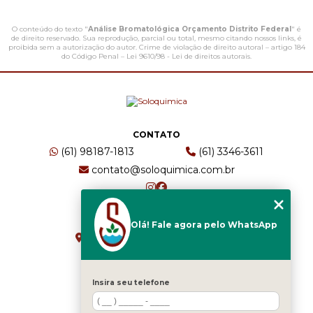
O conteúdo do texto "
Análise Bromatológica Orçamento Distrito Federal
" é
de direito reservado. Sua reprodução, parcial ou total, mesmo citando nossos links, é
proibida sem a autorização do autor. Crime de violação de direito autoral – artigo 184
do Código Penal –
Lei 9610/98 - Lei de direitos autorais
.
CONTATO
(61) 98187-1813
(61) 3346-3611
contato@soloquimica.com.br
ENDEREÇO
Olá! Fale agora pelo WhatsApp
CRS 511 Sul, Bl B, Sl 49 - Asa Sul
Brasília - DF - CEP: 70361-520
Insira seu telefone
HOME