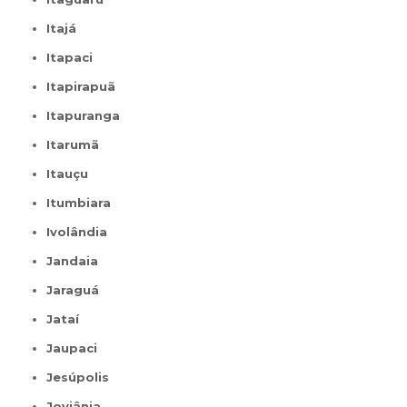
Itajá
Itapaci
Itapirapuã
Itapuranga
Itarumã
Itauçu
Itumbiara
Ivolândia
Jandaia
Jaraguá
Jataí
Jaupaci
Jesúpolis
Joviânia