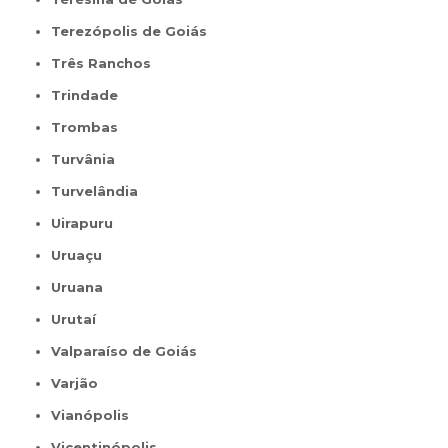
Terezópolis de Goiás
Três Ranchos
Trindade
Trombas
Turvânia
Turvelândia
Uirapuru
Uruaçu
Uruana
Urutaí
Valparaíso de Goiás
Varjão
Vianópolis
Vicentinópolis