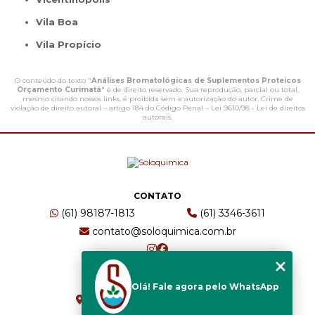
Vila Boa
Vila Propício
O conteúdo do texto "
Análises Bromatológicas de Suplementos Proteicos
Orçamento Curimatá
" é de direito reservado. Sua reprodução, parcial ou total,
mesmo citando nossos links, é proibida sem a autorização do autor. Crime de
violação de direito autoral – artigo 184 do Código Penal –
Lei 9610/98 - Lei de direitos
autorais
.
CONTATO
(61) 98187-1813
(61) 3346-3611
contato@soloquimica.com.br
ENDEREÇO
Olá! Fale agora pelo WhatsApp
CRS 511 Sul, Bl B, Sl 49 - Asa Sul
Brasília - DF - CEP: 70361-520