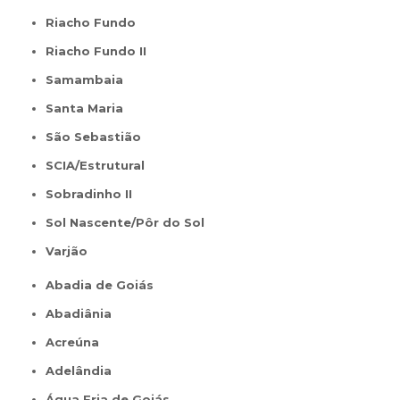
Riacho Fundo
Riacho Fundo II
Samambaia
Santa Maria
São Sebastião
SCIA/Estrutural
Sobradinho II
Sol Nascente/Pôr do Sol
Varjão
Abadia de Goiás
Abadiânia
Acreúna
Adelândia
Água Fria de Goiás