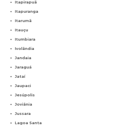
Itapirapuã
Itapuranga
Itarumã
Itauçu
Itumbiara
Ivolândia
Jandaia
Jaraguá
Jataí
Jaupaci
Jesúpolis
Joviânia
Jussara
Lagoa Santa