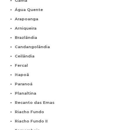
Gama
Água Quente
Arapoanga
Arniqueira
Brazlândia
Candangolândia
Ceilândia
Fercal
Itapoã
Paranoá
Planaltina
Recanto das Emas
Riacho Fundo
Riacho Fundo II