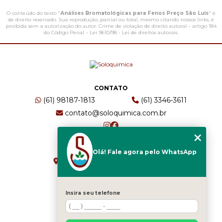
O conteúdo do texto "
Análises Bromatológicas para Fenos Preço São Luís
" é
de direito reservado. Sua reprodução, parcial ou total, mesmo citando nossos links, é
proibida sem a autorização do autor. Crime de violação de direito autoral – artigo 184
do Código Penal –
Lei 9610/98 - Lei de direitos autorais
.
CONTATO
(61) 98187-1813
(61) 3346-3611
contato@soloquimica.com.br
ENDEREÇO
Olá! Fale agora pelo WhatsApp
CRS 511 Sul, Bl B, Sl 49 - Asa Sul
Brasília - DF - CEP: 70361-520
Insira seu telefone
HOME