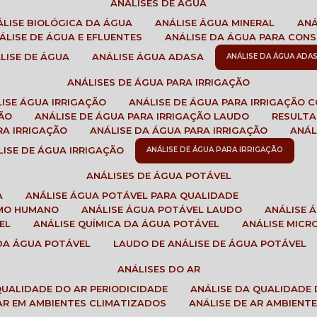
ANÁLISES DE ÁGUA
NÁLISE BIOLÓGICA DA ÁGUA
ANÁLISE ÁGUA MINERAL
AN
NÁLISE DE ÁGUA E EFLUENTES
ANÁLISE DA ÁGUA PARA CO
ÁLISE DE ÁGUA
ANÁLISE ÁGUA ADASA
ANÁLISE DA ÁGUA ADA
ANÁLISES DE ÁGUA PARA IRRIGAÇÃO
LISE ÁGUA IRRIGAÇÃO
ANÁLISE DE ÁGUA PARA IRRIGAÇÃO 
ÇÃO
ANÁLISE DE ÁGUA PARA IRRIGAÇÃO LAUDO
RESULT
RA IRRIGAÇÃO
ANÁLISE DA ÁGUA PARA IRRIGAÇÃO
ANÁ
ÁLISE DE ÁGUA IRRIGAÇÃO
ANÁLISE DE ÁGUA PARA IRRIGAÇÃO
ANÁLISES DE ÁGUA POTÁVEL
A
ANÁLISE ÁGUA POTÁVEL PARA QUALIDADE
UMO HUMANO
ANÁLISE ÁGUA POTÁVEL LAUDO
ANÁLISE
EL
ANÁLISE QUÍMICA DA ÁGUA POTÁVEL
ANÁLISE MIC
 DA ÁGUA POTÁVEL
LAUDO DE ANÁLISE DE ÁGUA POTÁVEL
ANÁLISES DO AR
 QUALIDADE DO AR PERIODICIDADE
ANÁLISE DA QUALIDADE 
 AR EM AMBIENTES CLIMATIZADOS
ANÁLISE DE AR AMBIENT