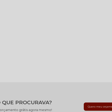
 QUE PROCURAVA?
Quero meu orçam
 orçamento grátis agora mesmo!