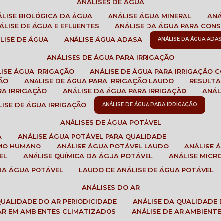
ANÁLISES DE ÁGUA
NÁLISE BIOLÓGICA DA ÁGUA
ANÁLISE ÁGUA MINERAL
AN
NÁLISE DE ÁGUA E EFLUENTES
ANÁLISE DA ÁGUA PARA CO
ÁLISE DE ÁGUA
ANÁLISE ÁGUA ADASA
ANÁLISE DA ÁGUA ADA
ANÁLISES DE ÁGUA PARA IRRIGAÇÃO
LISE ÁGUA IRRIGAÇÃO
ANÁLISE DE ÁGUA PARA IRRIGAÇÃO 
ÇÃO
ANÁLISE DE ÁGUA PARA IRRIGAÇÃO LAUDO
RESULT
RA IRRIGAÇÃO
ANÁLISE DA ÁGUA PARA IRRIGAÇÃO
ANÁ
ÁLISE DE ÁGUA IRRIGAÇÃO
ANÁLISE DE ÁGUA PARA IRRIGAÇÃO
ANÁLISES DE ÁGUA POTÁVEL
A
ANÁLISE ÁGUA POTÁVEL PARA QUALIDADE
UMO HUMANO
ANÁLISE ÁGUA POTÁVEL LAUDO
ANÁLISE
EL
ANÁLISE QUÍMICA DA ÁGUA POTÁVEL
ANÁLISE MIC
 DA ÁGUA POTÁVEL
LAUDO DE ANÁLISE DE ÁGUA POTÁVEL
ANÁLISES DO AR
 QUALIDADE DO AR PERIODICIDADE
ANÁLISE DA QUALIDADE 
 AR EM AMBIENTES CLIMATIZADOS
ANÁLISE DE AR AMBIENT