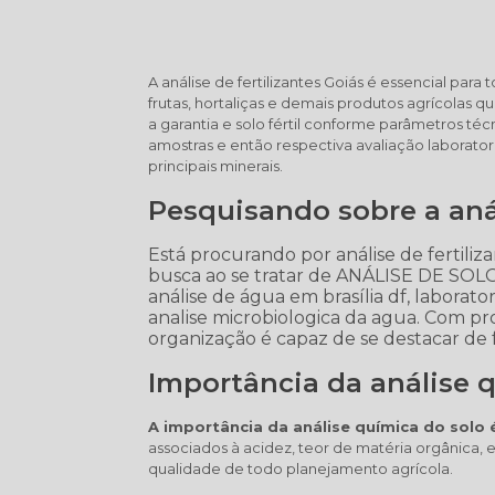
A análise de fertilizantes Goiás é essencial pa
frutas, hortaliças e demais produtos agrícol
a garantia e solo fértil conforme parâmetros técni
amostras e então respectiva avaliação laboratori
principais minerais.
Pesquisando sobre a anál
Está procurando por análise de fertili
busca ao se tratar de ANÁLISE DE SOLO
análise de água em brasília df, laboratori
analise microbiologica da agua. Com pro
organização é capaz de se destacar de 
Importância da análise 
A importância da análise química do solo é
associados à acidez, teor de matéria orgânica, e
qualidade de todo planejamento agrícola.