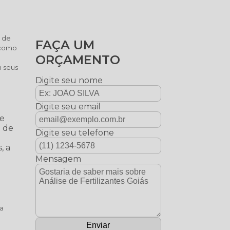
s de
FAÇA UM
 como
ORÇAMENTO
m seus
Digite seu nome
Digite seu email
ue
o de
Digite seu telefone
, a
Mensagem
na