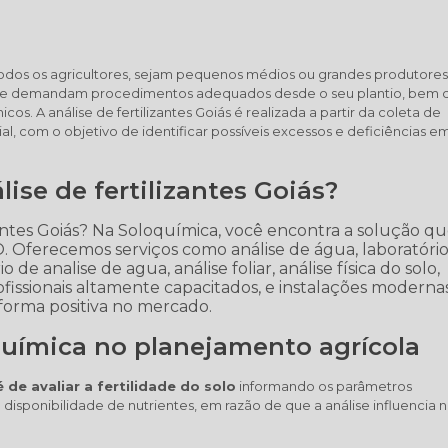
ra todos os agricultores, sejam pequenos médios ou grandes produtore
as que demandam procedimentos adequados desde o seu plantio, bem
cos. A análise de fertilizantes Goiás é realizada a partir da coleta de
al, com o objetivo de identificar possíveis excessos e deficiências e
ise de fertilizantes Goiás?
zantes Goiás? Na Soloquímica, você encontra a solução q
. Oferecemos serviços como análise de água, laboratóri
o de analise de agua, análise foliar, análise física do solo,
fissionais altamente capacitados, e instalações modernas
forma positiva no mercado.
química no planejamento agrícola
 de avaliar a fertilidade do solo
informando os parâmetros
 disponibilidade de nutrientes, em razão de que a análise influencia 