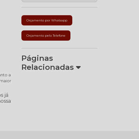
Orçamento por Whatsapp
Orçamento pelo Telefone
Páginas
Relacionadas
anto a
 maior
s já
nossa