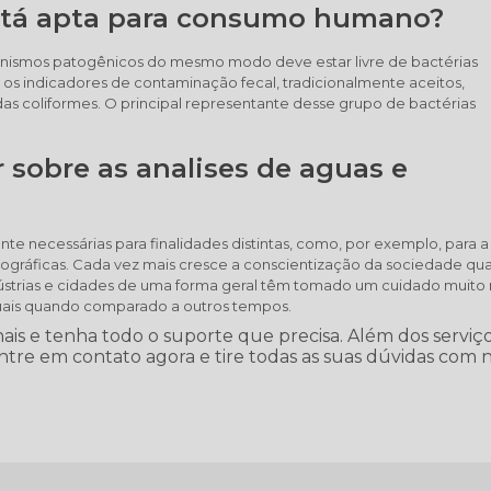
stá apta para consumo humano?
nismos patogênicos do mesmo modo deve estar livre de bactérias
os indicadores de contaminação fecal, tradicionalmente aceitos,
 coliformes. O principal representante desse grupo de bactérias
 sobre as analises de aguas e
te necessárias para finalidades distintas, como, por exemplo, para a
ográficas. Cada vez mais cresce a conscientização da sociedade qu
dústrias e cidades de uma forma geral têm tomado um cuidado muito
iduais quando comparado a outros tempos.
ais e tenha todo o suporte que precisa. Além dos serviço
tre em contato agora e tire todas as suas dúvidas com 