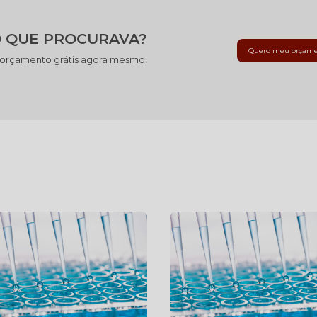
 QUE PROCURAVA?
Quero meu orçam
 orçamento grátis agora mesmo!