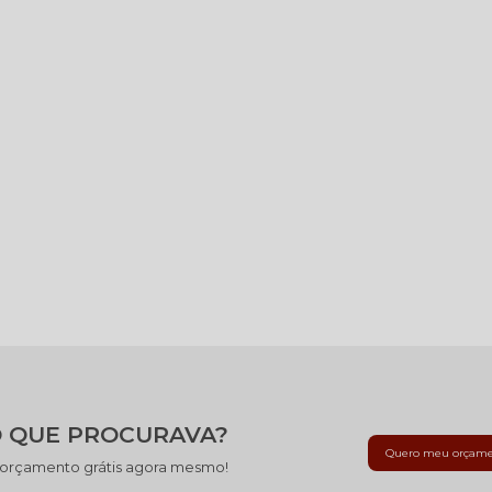
 QUE PROCURAVA?
Quero meu orçam
 orçamento grátis agora mesmo!