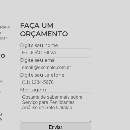
FAÇA UM
sde o
ORÇAMENTO
lo
icar
Digite seu nome
lo
Digite seu email
Digite seu telefone
,
se
Mensagem
ê
a
e