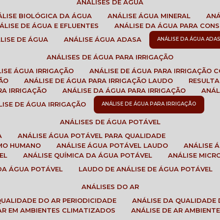
ANÁLISES DE ÁGUA
NÁLISE BIOLÓGICA DA ÁGUA
ANÁLISE ÁGUA MINERAL
AN
NÁLISE DE ÁGUA E EFLUENTES
ANÁLISE DA ÁGUA PARA CO
ÁLISE DE ÁGUA
ANÁLISE ÁGUA ADASA
ANÁLISE DA ÁGUA ADA
ANÁLISES DE ÁGUA PARA IRRIGAÇÃO
LISE ÁGUA IRRIGAÇÃO
ANÁLISE DE ÁGUA PARA IRRIGAÇÃO 
ÇÃO
ANÁLISE DE ÁGUA PARA IRRIGAÇÃO LAUDO
RESULT
RA IRRIGAÇÃO
ANÁLISE DA ÁGUA PARA IRRIGAÇÃO
ANÁ
ÁLISE DE ÁGUA IRRIGAÇÃO
ANÁLISE DE ÁGUA PARA IRRIGAÇÃO
ANÁLISES DE ÁGUA POTÁVEL
A
ANÁLISE ÁGUA POTÁVEL PARA QUALIDADE
UMO HUMANO
ANÁLISE ÁGUA POTÁVEL LAUDO
ANÁLISE
EL
ANÁLISE QUÍMICA DA ÁGUA POTÁVEL
ANÁLISE MIC
 DA ÁGUA POTÁVEL
LAUDO DE ANÁLISE DE ÁGUA POTÁVEL
ANÁLISES DO AR
 QUALIDADE DO AR PERIODICIDADE
ANÁLISE DA QUALIDADE 
 AR EM AMBIENTES CLIMATIZADOS
ANÁLISE DE AR AMBIENT