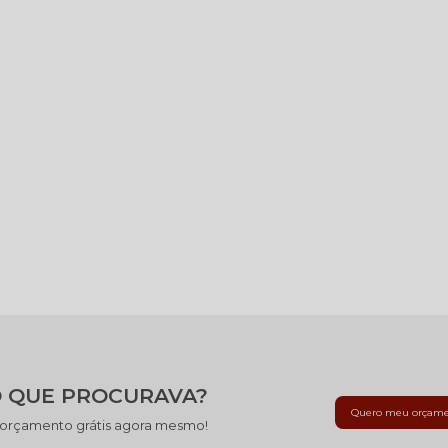
 QUE PROCURAVA?
Quero meu orçam
 orçamento grátis agora mesmo!