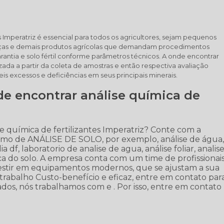
s Imperatriz é essencial para todos os agricultores, sejam pequenos
aliças e demais produtos agrícolas que demandam procedimentos
ntia e solo fértil conforme parâmetros técnicos. A onde encontrar
lizada a partir da coleta de amostras e então respectiva avaliação
veis excessos e deficiências em seus principais minerais.
e encontrar análise química de
 química de fertilizantes Imperatriz? Conte com a
 ramo de ANÁLISE DE SOLO, por exemplo, análise de água
a df, laboratorio de analise de agua, análise foliar, analis
ca do solo. A empresa conta com um time de profissionai
nvestir em equipamentos modernos, que se ajustam a sua
rabalho Custo-benefício e eficaz, entre em contato par
ados, nós trabalhamos com e . Por isso, entre em contato