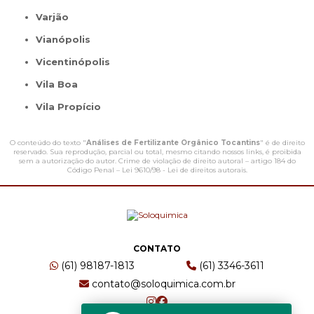
Varjão
Vianópolis
Vicentinópolis
Vila Boa
Vila Propício
O conteúdo do texto "
Análises de Fertilizante Orgânico Tocantins
" é de direito
reservado. Sua reprodução, parcial ou total, mesmo citando nossos links, é proibida
sem a autorização do autor. Crime de violação de direito autoral – artigo 184 do
Código Penal –
Lei 9610/98 - Lei de direitos autorais
.
CONTATO
(61) 98187-1813
(61) 3346-3611
contato@soloquimica.com.br