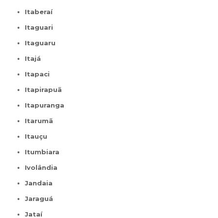
Itaberaí
Itaguari
Itaguaru
Itajá
Itapaci
Itapirapuã
Itapuranga
Itarumã
Itauçu
Itumbiara
Ivolândia
Jandaia
Jaraguá
Jataí