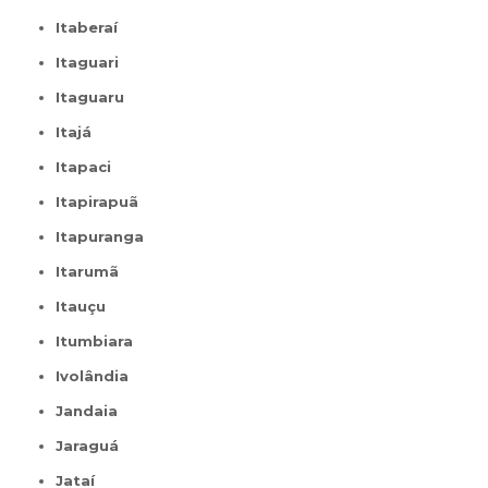
Itaberaí
Itaguari
Itaguaru
Itajá
Itapaci
Itapirapuã
Itapuranga
Itarumã
Itauçu
Itumbiara
Ivolândia
Jandaia
Jaraguá
Jataí