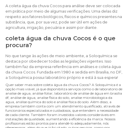
A coleta água da chuva Cocos para análise deve ser colocada
em prática por meio de algumas verificações. Uma delas diz
respeito aos fatores biológicos, físicos e químicos presentes na
substância, que, por sua vez, pode ser útil em ações de
agricultura, irrigação, pecuária e assim por diante.
coleta água da chuva Cocos é o que
procura?
No que tange às ações de meio ambiente, a Soloquímica se
destaca por obedecer todas as legislações vigentes. Isso
também faz da empresa referência em análises e coleta água
da chuva Cocos. Fundada em 1.980 e sedida em Brasília, no DF,
a Soloquímica possui laboratório próprio e está à sua espera!
Quer saber mais sobre coleta água da chuva Cocos? A Soloquímica é a
opção mais viável, já que disponibiliza serviços como o de laboratorio de
analise de agua, análise foliar, laboratório de análise de água em brasília
df, análise de água, analise fisica do solo, analise microbiologica da
agua, análise química do solo e análise física do solo. Além disso, a
empresa também conta com um atendimento qualificado, através de
funcionários especializados e cuidadosos, que entendem a necessidade
de cada cliente. Também foram investidos valores consideráveis em
instalações de qualidade, aumentando a eficiência da marca. Nossos
profissionais estão prontos para atendê-lo adequadamente, nós
oferecermos, além do que já foi citado, outros serviços, como por