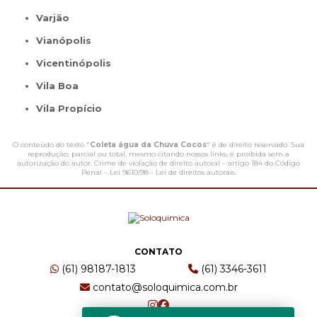
Varjão
Vianópolis
Vicentinópolis
Vila Boa
Vila Propício
O conteúdo do texto "
Coleta água da Chuva Cocos
" é de direito reservado. Sua
reprodução, parcial ou total, mesmo citando nossos links, é proibida sem a
autorização do autor. Crime de violação de direito autoral – artigo 184 do Código
Penal –
Lei 9610/98 - Lei de direitos autorais
.
CONTATO
(61) 98187-1813
(61) 3346-3611
contato@soloquimica.com.br