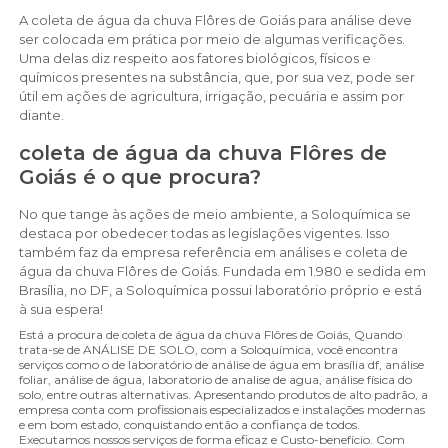
A coleta de água da chuva Flôres de Goiás para análise deve
ser colocada em prática por meio de algumas verificações.
Uma delas diz respeito aos fatores biológicos, físicos e
químicos presentes na substância, que, por sua vez, pode ser
útil em ações de agricultura, irrigação, pecuária e assim por
diante.
coleta de água da chuva Flôres de
Goiás é o que procura?
No que tange às ações de meio ambiente, a Soloquímica se
destaca por obedecer todas as legislações vigentes. Isso
também faz da empresa referência em análises e coleta de
água da chuva Flôres de Goiás. Fundada em 1.980 e sedida em
Brasília, no DF, a Soloquímica possui laboratório próprio e está
à sua espera!
Está a procura de coleta de água da chuva Flôres de Goiás, Quando
trata-se de ANÁLISE DE SOLO, com a Soloquímica, você encontra
serviços como o de laboratório de análise de água em brasília df, análise
foliar, análise de água, laboratorio de analise de agua, análise física do
solo, entre outras alternativas. Apresentando produtos de alto padrão, a
empresa conta com profissionais especializados e instalações modernas
e em bom estado, conquistando então a confiança de todos.
Executamos nossos serviços de forma eficaz e Custo-benefício. Com