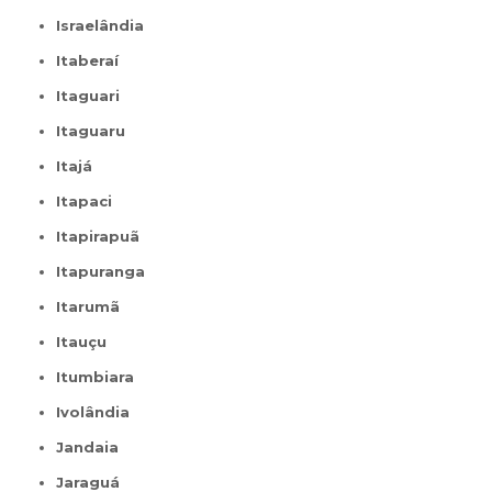
Israelândia
Itaberaí
Itaguari
Itaguaru
Itajá
Itapaci
Itapirapuã
Itapuranga
Itarumã
Itauçu
Itumbiara
Ivolândia
Jandaia
Jaraguá