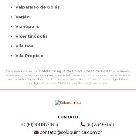
Valparaíso de Goiás
Varjão
Vianópolis
Vicentinópolis
Vila Boa
Vila Propício
O conteúdo do texto "
Coleta de água da Chuva Flôres de Goiás
" é de direito
reservado. Sua reprodução, parcial ou total, mesmo citando nossos links, é proibida
sem a autorização do autor. Crime de violação de direito autoral – artigo 184 do
Código Penal –
Lei 9610/98 - Lei de direitos autorais
.
CONTATO
(61) 98187-1813
(61) 3346-3611
contato@soloquimica.com.br