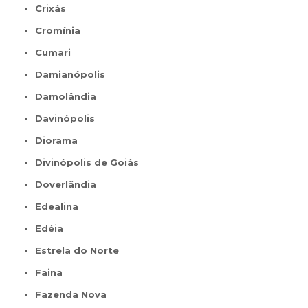
Crixás
Cromínia
Cumari
Damianópolis
Damolândia
Davinópolis
Diorama
Divinópolis de Goiás
Doverlândia
Edealina
Edéia
Estrela do Norte
Faina
Fazenda Nova