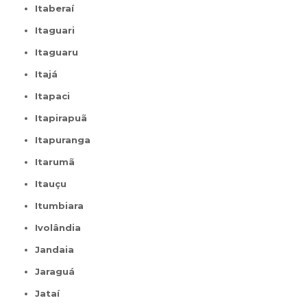
Itaberaí
Itaguari
Itaguaru
Itajá
Itapaci
Itapirapuã
Itapuranga
Itarumã
Itauçu
Itumbiara
Ivolândia
Jandaia
Jaraguá
Jataí