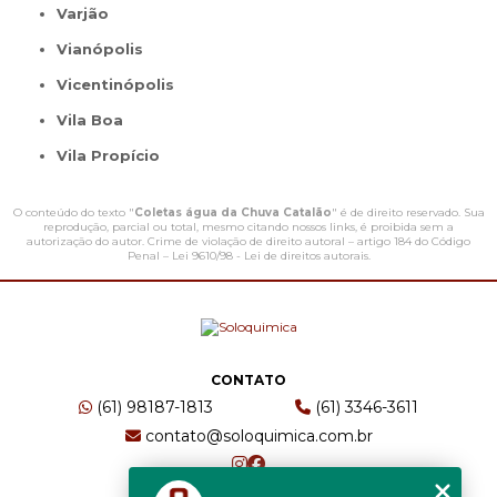
Varjão
Vianópolis
Vicentinópolis
Vila Boa
Vila Propício
O conteúdo do texto "
Coletas água da Chuva Catalão
" é de direito reservado. Sua
reprodução, parcial ou total, mesmo citando nossos links, é proibida sem a
autorização do autor. Crime de violação de direito autoral – artigo 184 do Código
Penal –
Lei 9610/98 - Lei de direitos autorais
.
CONTATO
(61) 98187-1813
(61) 3346-3611
contato@soloquimica.com.br