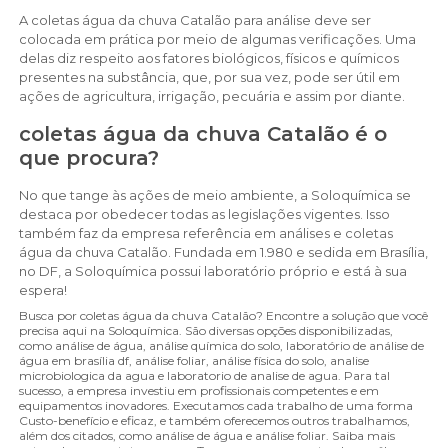
A coletas água da chuva Catalão para análise deve ser
colocada em prática por meio de algumas verificações. Uma
delas diz respeito aos fatores biológicos, físicos e químicos
presentes na substância, que, por sua vez, pode ser útil em
ações de agricultura, irrigação, pecuária e assim por diante.
coletas água da chuva Catalão é o
que procura?
No que tange às ações de meio ambiente, a Soloquímica se
destaca por obedecer todas as legislações vigentes. Isso
também faz da empresa referência em análises e coletas
água da chuva Catalão. Fundada em 1.980 e sedida em Brasília,
no DF, a Soloquímica possui laboratório próprio e está à sua
espera!
Busca por coletas água da chuva Catalão? Encontre a solução que você
precisa aqui na Soloquímica. São diversas opções disponibilizadas,
como análise de água, análise química do solo, laboratório de análise de
água em brasília df, análise foliar, análise física do solo, analise
microbiologica da agua e laboratorio de analise de agua. Para tal
sucesso, a empresa investiu em profissionais competentes e em
equipamentos inovadores. Executamos cada trabalho de uma forma
Custo-benefício e eficaz, e também oferecemos outros trabalhamos,
além dos citados, como análise de água e análise foliar. Saiba mais