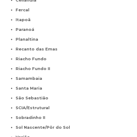
Ceilândia
Fercal
Itapoã
Paranoá
Planaltina
Recanto das Emas
Riacho Fundo
Riacho Fundo II
Samambaia
Santa Maria
São Sebastião
SCIA/Estrutural
Sobradinho II
Sol Nascente/Pôr do Sol