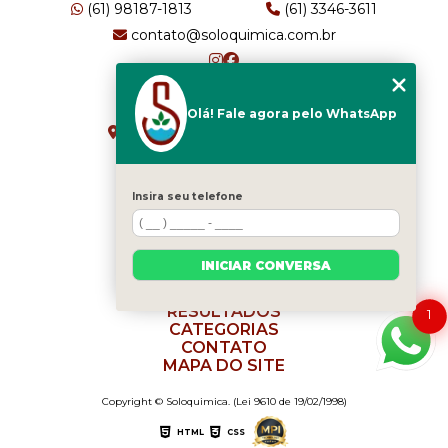
(61) 98187-1813
(61) 3346-3611
contato@soloquimica.com.br
ENDEREÇO
Olá! Fale agora pelo WhatsApp
CRS 511 Sul, Bl B, Sl 49 - Asa Sul
Brasília - DF - CEP: 70361-520
Insira seu telefone
HOME
EMPRESA
INICIAR CONVERSA
SERVIÇOS
BLOG
RESULTADOS
1
CATEGORIAS
CONTATO
MAPA DO SITE
Copyright © Soloquimica. (Lei 9610 de 19/02/1998)
HTML
CSS