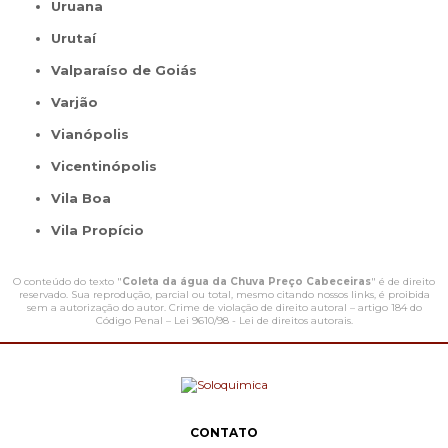
Uruana
Urutaí
Valparaíso de Goiás
Varjão
Vianópolis
Vicentinópolis
Vila Boa
Vila Propício
O conteúdo do texto "
Coleta da água da Chuva Preço Cabeceiras
" é de direito
reservado. Sua reprodução, parcial ou total, mesmo citando nossos links, é proibida
sem a autorização do autor. Crime de violação de direito autoral – artigo 184 do
Código Penal –
Lei 9610/98 - Lei de direitos autorais
.
CONTATO