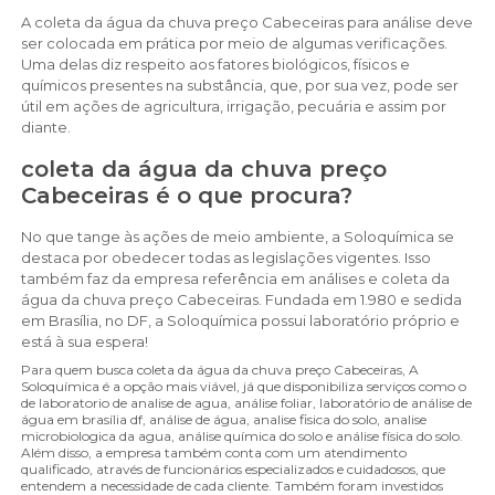
A coleta da água da chuva preço Cabeceiras para análise deve
ser colocada em prática por meio de algumas verificações.
Uma delas diz respeito aos fatores biológicos, físicos e
químicos presentes na substância, que, por sua vez, pode ser
útil em ações de agricultura, irrigação, pecuária e assim por
diante.
coleta da água da chuva preço
Cabeceiras é o que procura?
No que tange às ações de meio ambiente, a Soloquímica se
destaca por obedecer todas as legislações vigentes. Isso
também faz da empresa referência em análises e coleta da
água da chuva preço Cabeceiras. Fundada em 1.980 e sedida
em Brasília, no DF, a Soloquímica possui laboratório próprio e
está à sua espera!
Para quem busca coleta da água da chuva preço Cabeceiras, A
Soloquímica é a opção mais viável, já que disponibiliza serviços como o
de laboratorio de analise de agua, análise foliar, laboratório de análise de
água em brasília df, análise de água, analise fisica do solo, analise
microbiologica da agua, análise química do solo e análise física do solo.
Além disso, a empresa também conta com um atendimento
qualificado, através de funcionários especializados e cuidadosos, que
entendem a necessidade de cada cliente. Também foram investidos