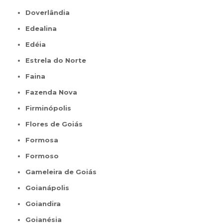
Doverlândia
Edealina
Edéia
Estrela do Norte
Faina
Fazenda Nova
Firminópolis
Flores de Goiás
Formosa
Formoso
Gameleira de Goiás
Goianápolis
Goiandira
Goianésia