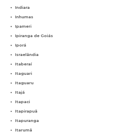
Indiara
Inhumas
Ipameri
Ipiranga de Goiás
Iporá
Israelândia
Itaberaí
Itaguari
Itaguaru
Itajá
Itapaci
Itapirapuã
Itapuranga
Itarumã