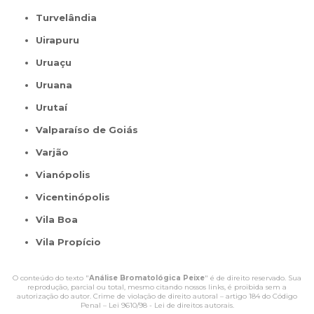
Turvelândia
Uirapuru
Uruaçu
Uruana
Urutaí
Valparaíso de Goiás
Varjão
Vianópolis
Vicentinópolis
Vila Boa
Vila Propício
O conteúdo do texto "
Análise Bromatológica Peixe
" é de direito reservado. Sua
reprodução, parcial ou total, mesmo citando nossos links, é proibida sem a
autorização do autor. Crime de violação de direito autoral – artigo 184 do Código
Penal –
Lei 9610/98 - Lei de direitos autorais
.