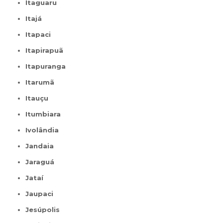
Itaguaru
Itajá
Itapaci
Itapirapuã
Itapuranga
Itarumã
Itauçu
Itumbiara
Ivolândia
Jandaia
Jaraguá
Jataí
Jaupaci
Jesúpolis