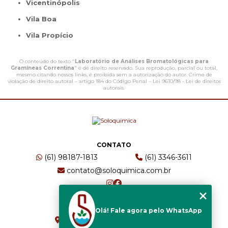
Vicentinópolis
Vila Boa
Vila Propício
O conteúdo do texto "
Laboratório de Análises Bromatológicas para
Gramíneas Correntina
" é de direito reservado. Sua reprodução, parcial ou total,
mesmo citando nossos links, é proibida sem a autorização do autor. Crime de
violação de direito autoral – artigo 184 do Código Penal –
Lei 9610/98 - Lei de direitos
autorais
.
CONTATO
(61) 98187-1813
(61) 3346-3611
contato@soloquimica.com.br
ENDEREÇO
Olá! Fale agora pelo WhatsApp
CRS 511 Sul, Bl B, Sl 49 - Asa Sul