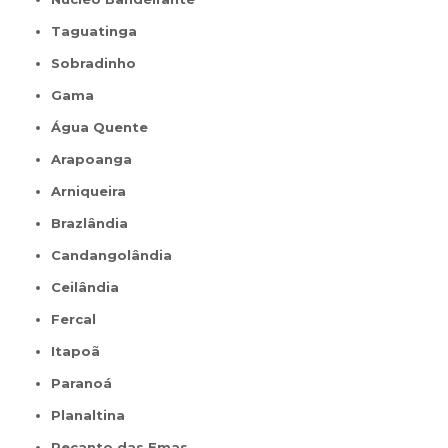
Taguatinga
Sobradinho
Gama
Água Quente
Arapoanga
Arniqueira
Brazlândia
Candangolândia
Ceilândia
Fercal
Itapoã
Paranoá
Planaltina
Recanto das Emas