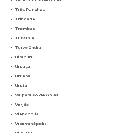
Terezópolis de Goiás
Três Ranchos
Trindade
Trombas
Turvânia
Turvelândia
Uirapuru
Uruaçu
Uruana
Urutaí
Valparaíso de Goiás
Varjão
Vianópolis
Vicentinópolis