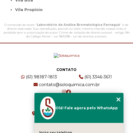
Vila Boa
Vila Propício
O conteúdo do texto "
Laboratório de Análise Bromatológica Parnaguá
" é de
direito reservado. Sua reprodução, parcial ou total, mesmo citando nossos links, é
proibida sem a autorização do autor. Crime de violação de direito autoral – artigo 184
do Código Penal –
Lei 9610/98 - Lei de direitos autorais
.
CONTATO
(61) 98187-1813
(61) 3346-3611
contato@soloquimica.com.br
ENDEREÇO
Olá! Fale agora pelo WhatsApp
CRS 511 Sul, Bl B, Sl 49 - Asa Sul
Brasília - DF - CEP: 70361-520
Insira seu telefone