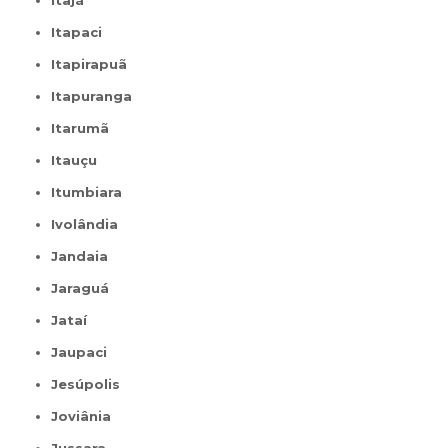
Itajá
Itapaci
Itapirapuã
Itapuranga
Itarumã
Itauçu
Itumbiara
Ivolândia
Jandaia
Jaraguá
Jataí
Jaupaci
Jesúpolis
Joviânia