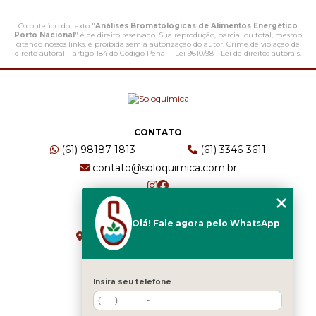
O conteúdo do texto "
Análises Bromatológicas de Alimentos Energético
Porto Nacional
" é de direito reservado. Sua reprodução, parcial ou total, mesmo
citando nossos links, é proibida sem a autorização do autor. Crime de violação de
direito autoral – artigo 184 do Código Penal –
Lei 9610/98 - Lei de direitos autorais
.
CONTATO
(61) 98187-1813
(61) 3346-3611
contato@soloquimica.com.br
ENDEREÇO
Olá! Fale agora pelo WhatsApp
CRS 511 Sul, Bl B, Sl 49 - Asa Sul
Brasília - DF - CEP: 70361-520
Insira seu telefone
HOME