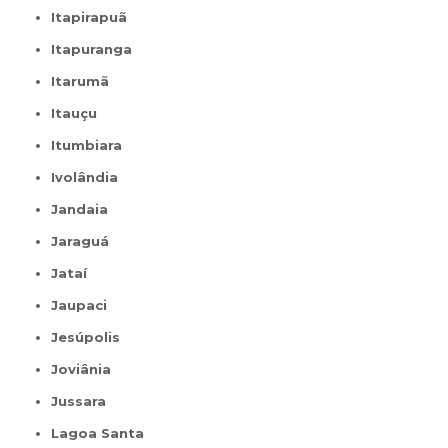
Itapirapuã
Itapuranga
Itarumã
Itauçu
Itumbiara
Ivolândia
Jandaia
Jaraguá
Jataí
Jaupaci
Jesúpolis
Joviânia
Jussara
Lagoa Santa