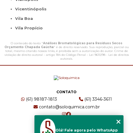
Vicentinópolis
Vila Boa
Vila Propício
O conteúdo do texto "
Análises Bromatológicas para Resíduos Secos
Orçamento Chapada Gaúcha
" é de direito reservado. Sua reprodução, parcial ou
total, mesmo citando nossos links, é proibida sem a autorização do autor. Crime de
violação de direito autoral – artigo 184 do Código Penal –
Lei 9610/98 - Lei de direitos
autorais
.
CONTATO
(61) 98187-1813
(61) 3346-3611
contato@soloquimica.com.br
ENDEREÇO
Olá! Fale agora pelo WhatsApp