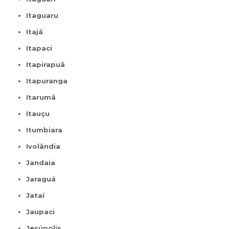
Itaguaru
Itajá
Itapaci
Itapirapuã
Itapuranga
Itarumã
Itauçu
Itumbiara
Ivolândia
Jandaia
Jaraguá
Jataí
Jaupaci
Jesúpolis