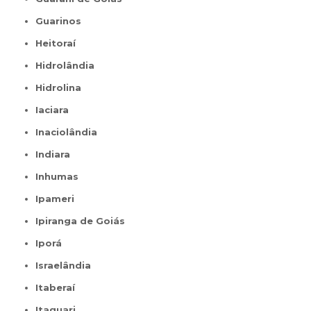
Guarinos
Heitoraí
Hidrolândia
Hidrolina
Iaciara
Inaciolândia
Indiara
Inhumas
Ipameri
Ipiranga de Goiás
Iporá
Israelândia
Itaberaí
Itaguari