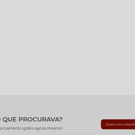
 QUE PROCURAVA?
Quero meu orçam
 orçamento grátis agora mesmo!