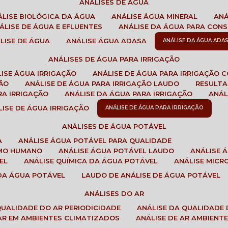
ANÁLISES DE ÁGUA
NÁLISE BIOLÓGICA DA ÁGUA
ANÁLISE ÁGUA MINERAL
AN
NÁLISE DE ÁGUA E EFLUENTES
ANÁLISE DA ÁGUA PARA CO
ÁLISE DE ÁGUA
ANÁLISE ÁGUA ADASA
ANÁLISE DA ÁGUA ADA
ANÁLISES DE ÁGUA PARA IRRIGAÇÃO
LISE ÁGUA IRRIGAÇÃO
ANÁLISE DE ÁGUA PARA IRRIGAÇÃO 
ÇÃO
ANÁLISE DE ÁGUA PARA IRRIGAÇÃO LAUDO
RESULT
RA IRRIGAÇÃO
ANÁLISE DA ÁGUA PARA IRRIGAÇÃO
ANÁ
ÁLISE DE ÁGUA IRRIGAÇÃO
ANÁLISE DE ÁGUA PARA IRRIGAÇÃO
ANÁLISES DE ÁGUA POTÁVEL
A
ANÁLISE ÁGUA POTÁVEL PARA QUALIDADE
UMO HUMANO
ANÁLISE ÁGUA POTÁVEL LAUDO
ANÁLISE
EL
ANÁLISE QUÍMICA DA ÁGUA POTÁVEL
ANÁLISE MIC
 DA ÁGUA POTÁVEL
LAUDO DE ANÁLISE DE ÁGUA POTÁVEL
ANÁLISES DO AR
 QUALIDADE DO AR PERIODICIDADE
ANÁLISE DA QUALIDADE 
 AR EM AMBIENTES CLIMATIZADOS
ANÁLISE DE AR AMBIENT