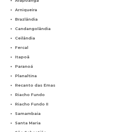
Arapoanga
Arniqueira
Brazlândia
Candangolândia
Ceilândia
Fercal
Itapoã
Paranoá
Planaltina
Recanto das Emas
Riacho Fundo
Riacho Fundo II
Samambaia
Santa Maria