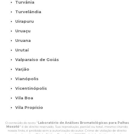
Turvânia
Turvelândia
Uirapuru
Uruaçu
Uruana
Urutaí
Valparaíso de Goiás
Varjão
Vianópolis
Vicentinópolis
Vila Boa
Vila Propício
O conteúdo do texto "
Laboratório de Análises Bromatológicas para Palhas
Moxotó
" é de direito reservado. Sua reprodução, parcial ou total, mesmo citando
nossos links, é proibida sem a autorização do autor. Crime de violação de direito