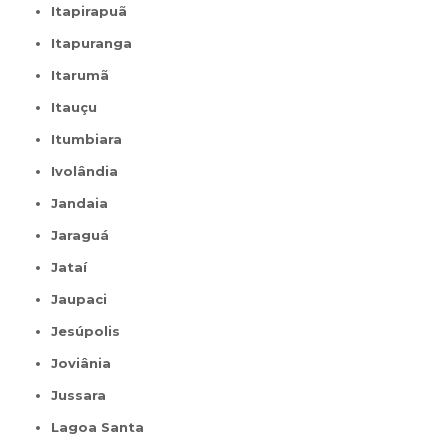
Itapirapuã
Itapuranga
Itarumã
Itauçu
Itumbiara
Ivolândia
Jandaia
Jaraguá
Jataí
Jaupaci
Jesúpolis
Joviânia
Jussara
Lagoa Santa