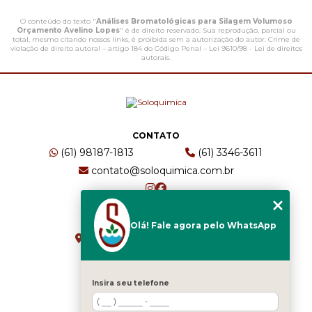
O conteúdo do texto "
Análises Bromatológicas para Silagem Volumoso
Orçamento Avelino Lopes
" é de direito reservado. Sua reprodução, parcial ou
total, mesmo citando nossos links, é proibida sem a autorização do autor. Crime de
violação de direito autoral – artigo 184 do Código Penal –
Lei 9610/98 - Lei de direitos
autorais
.
CONTATO
(61) 98187-1813
(61) 3346-3611
contato@soloquimica.com.br
ENDEREÇO
Olá! Fale agora pelo WhatsApp
CRS 511 Sul, Bl B, Sl 49 - Asa Sul
Brasília - DF - CEP: 70361-520
Insira seu telefone