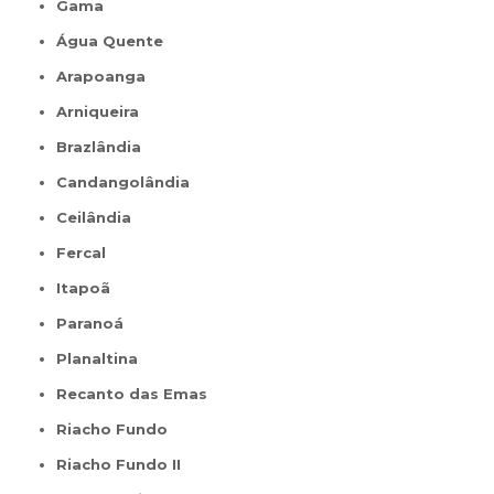
Gama
Água Quente
Arapoanga
Arniqueira
Brazlândia
Candangolândia
Ceilândia
Fercal
Itapoã
Paranoá
Planaltina
Recanto das Emas
Riacho Fundo
Riacho Fundo II