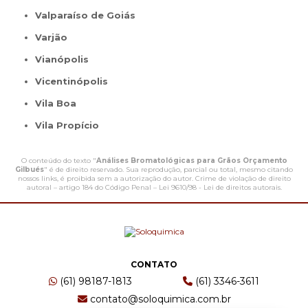
Valparaíso de Goiás
Varjão
Vianópolis
Vicentinópolis
Vila Boa
Vila Propício
O conteúdo do texto "
Análises Bromatológicas para Grãos Orçamento
Gilbués
" é de direito reservado. Sua reprodução, parcial ou total, mesmo citando
nossos links, é proibida sem a autorização do autor. Crime de violação de direito
autoral – artigo 184 do Código Penal –
Lei 9610/98 - Lei de direitos autorais
.
CONTATO
(61) 98187-1813
(61) 3346-3611
contato@soloquimica.com.br