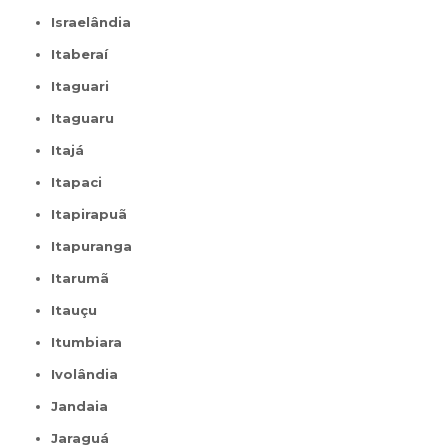
Israelândia
Itaberaí
Itaguari
Itaguaru
Itajá
Itapaci
Itapirapuã
Itapuranga
Itarumã
Itauçu
Itumbiara
Ivolândia
Jandaia
Jaraguá