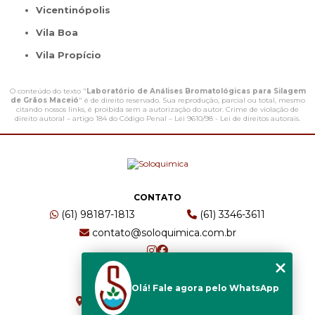
Vicentinópolis
Vila Boa
Vila Propício
O conteúdo do texto "
Laboratório de Análises Bromatológicas para Silagem
de Grãos Maceió
" é de direito reservado. Sua reprodução, parcial ou total, mesmo
citando nossos links, é proibida sem a autorização do autor. Crime de violação de
direito autoral – artigo 184 do Código Penal –
Lei 9610/98 - Lei de direitos autorais
.
CONTATO
(61) 98187-1813
(61) 3346-3611
contato@soloquimica.com.br
ENDEREÇO
Olá! Fale agora pelo WhatsApp
CRS 511 Sul, Bl B, Sl 49 - Asa Sul
Brasília - DF - CEP: 70361-520