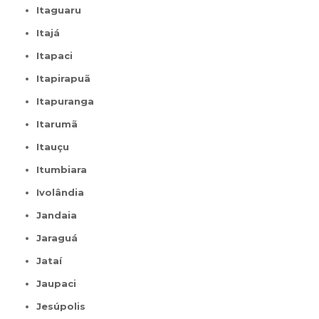
Itaguaru
Itajá
Itapaci
Itapirapuã
Itapuranga
Itarumã
Itauçu
Itumbiara
Ivolândia
Jandaia
Jaraguá
Jataí
Jaupaci
Jesúpolis