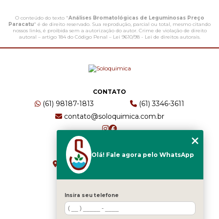
O conteúdo do texto "
Análises Bromatológicas de Leguminosas Preço
Paracatu
" é de direito reservado. Sua reprodução, parcial ou total, mesmo citando
nossos links, é proibida sem a autorização do autor. Crime de violação de direito
autoral – artigo 184 do Código Penal –
Lei 9610/98 - Lei de direitos autorais
.
CONTATO
(61) 98187-1813
(61) 3346-3611
contato@soloquimica.com.br
ENDEREÇO
Olá! Fale agora pelo WhatsApp
CRS 511 Sul, Bl B, Sl 49 - Asa Sul
Brasília - DF - CEP: 70361-520
Insira seu telefone
HOME