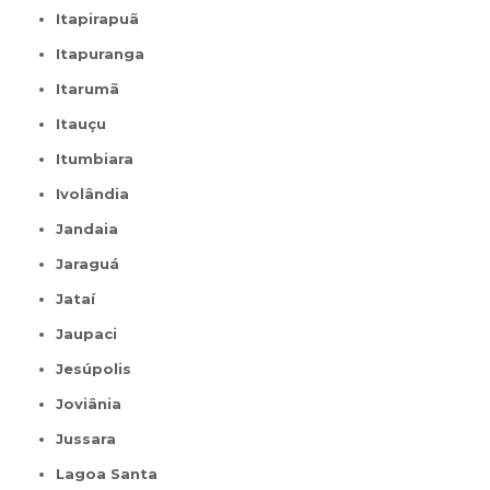
Itapirapuã
Itapuranga
Itarumã
Itauçu
Itumbiara
Ivolândia
Jandaia
Jaraguá
Jataí
Jaupaci
Jesúpolis
Joviânia
Jussara
Lagoa Santa