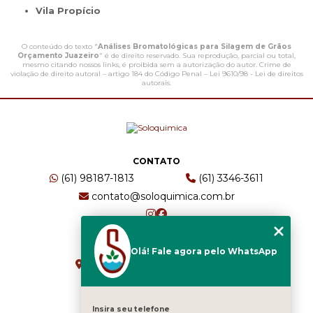
Vila Propício
O conteúdo do texto "
Análises Bromatológicas para Silagem de Grãos
Orçamento Juazeiro
" é de direito reservado. Sua reprodução, parcial ou total,
mesmo citando nossos links, é proibida sem a autorização do autor. Crime de
violação de direito autoral – artigo 184 do Código Penal –
Lei 9610/98 - Lei de direitos
autorais
.
CONTATO
(61) 98187-1813
(61) 3346-3611
contato@soloquimica.com.br
ENDEREÇO
Olá! Fale agora pelo WhatsApp
CRS 511 Sul, Bl B, Sl 49 - Asa Sul
Brasília - DF - CEP: 70361-520
Insira seu telefone