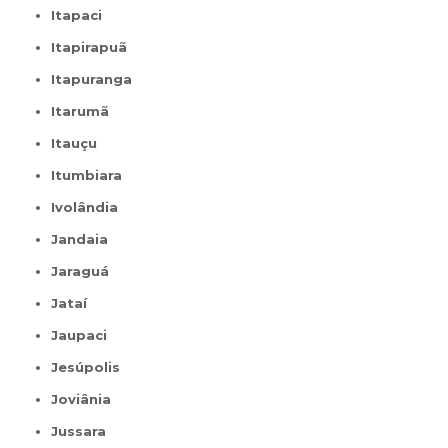
Itapaci
Itapirapuã
Itapuranga
Itarumã
Itauçu
Itumbiara
Ivolândia
Jandaia
Jaraguá
Jataí
Jaupaci
Jesúpolis
Joviânia
Jussara