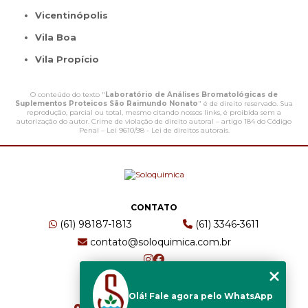
Vicentinópolis
Vila Boa
Vila Propício
O conteúdo do texto "
Laboratório de Análises Bromatológicas de
Suplementos Proteicos São Raimundo Nonato
" é de direito reservado. Sua
reprodução, parcial ou total, mesmo citando nossos links, é proibida sem a
autorização do autor. Crime de violação de direito autoral – artigo 184 do Código
Penal –
Lei 9610/98 - Lei de direitos autorais
.
CONTATO
(61) 98187-1813
(61) 3346-3611
contato@soloquimica.com.br
ENDEREÇO
Olá! Fale agora pelo WhatsApp