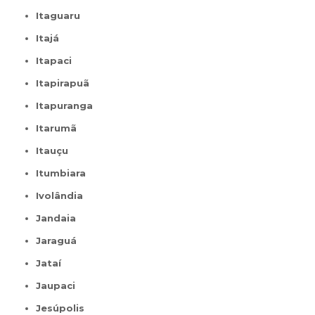
Itaguaru
Itajá
Itapaci
Itapirapuã
Itapuranga
Itarumã
Itauçu
Itumbiara
Ivolândia
Jandaia
Jaraguá
Jataí
Jaupaci
Jesúpolis