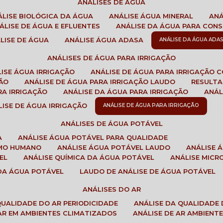
ANÁLISES DE ÁGUA
NÁLISE BIOLÓGICA DA ÁGUA
ANÁLISE ÁGUA MINERAL
AN
NÁLISE DE ÁGUA E EFLUENTES
ANÁLISE DA ÁGUA PARA CO
ÁLISE DE ÁGUA
ANÁLISE ÁGUA ADASA
ANÁLISE DA ÁGUA ADA
ANÁLISES DE ÁGUA PARA IRRIGAÇÃO
LISE ÁGUA IRRIGAÇÃO
ANÁLISE DE ÁGUA PARA IRRIGAÇÃO 
ÇÃO
ANÁLISE DE ÁGUA PARA IRRIGAÇÃO LAUDO
RESULT
RA IRRIGAÇÃO
ANÁLISE DA ÁGUA PARA IRRIGAÇÃO
ANÁ
ÁLISE DE ÁGUA IRRIGAÇÃO
ANÁLISE DE ÁGUA PARA IRRIGAÇÃO
ANÁLISES DE ÁGUA POTÁVEL
A
ANÁLISE ÁGUA POTÁVEL PARA QUALIDADE
UMO HUMANO
ANÁLISE ÁGUA POTÁVEL LAUDO
ANÁLISE
EL
ANÁLISE QUÍMICA DA ÁGUA POTÁVEL
ANÁLISE MIC
 DA ÁGUA POTÁVEL
LAUDO DE ANÁLISE DE ÁGUA POTÁVEL
ANÁLISES DO AR
 QUALIDADE DO AR PERIODICIDADE
ANÁLISE DA QUALIDADE 
 AR EM AMBIENTES CLIMATIZADOS
ANÁLISE DE AR AMBIENT