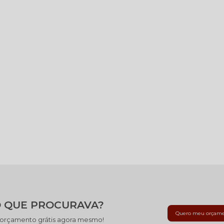
 QUE PROCURAVA?
Quero meu orçam
 orçamento grátis agora mesmo!