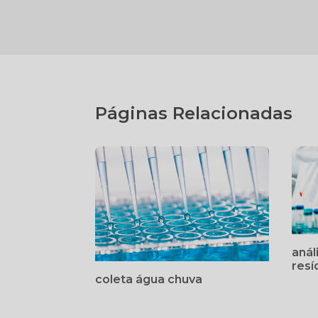
Páginas Relacionadas
anál
resí
coleta água chuva