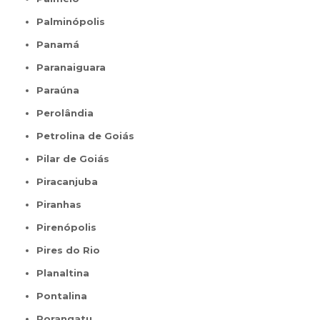
Palminópolis
Panamá
Paranaiguara
Paraúna
Perolândia
Petrolina de Goiás
Pilar de Goiás
Piracanjuba
Piranhas
Pirenópolis
Pires do Rio
Planaltina
Pontalina
Porangatu