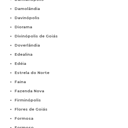
Damolândia
Davinópolis
Diorama
Divinópolis de Goiás
Doverlândia
Edealina
Edéia
Estrela do Norte
Faina
Fazenda Nova
Firminópolis
Flores de Goiás
Formosa
Formoso