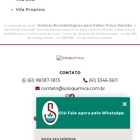
Vila Propício
O conteúdo do texto "
Análises Bromatológicas para Palhas Preço Riachão
" é
de direito reservado. Sua reprodução, parcial ou total, mesmo citando nossos links, é
proibida sem a autorização do autor. Crime de violação de direito autoral – artigo 184
do Código Penal –
Lei 9610/98 - Lei de direitos autorais
.
CONTATO
(61) 98187-1813
(61) 3346-3611
contato@soloquimica.com.br
ENDEREÇO
Olá! Fale agora pelo WhatsApp
CRS 511 Sul, Bl B, Sl 49 - Asa Sul
Brasília - DF - CEP: 70361-520
Insira seu telefone