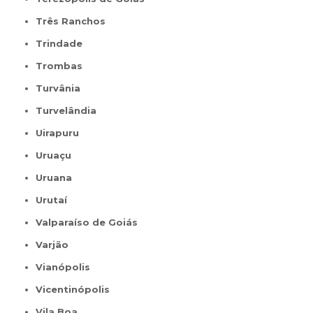
Três Ranchos
Trindade
Trombas
Turvânia
Turvelândia
Uirapuru
Uruaçu
Uruana
Urutaí
Valparaíso de Goiás
Varjão
Vianópolis
Vicentinópolis
Vila Boa