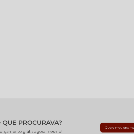
 QUE PROCURAVA?
Quero meu orçam
 orçamento grátis agora mesmo!