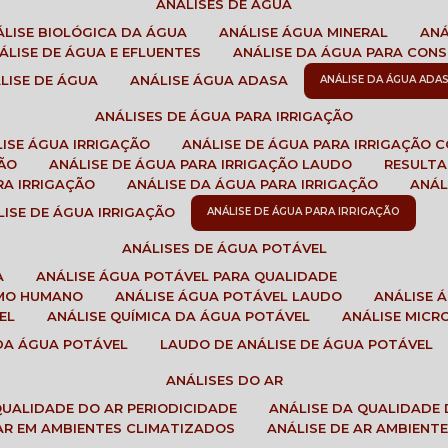
ANÁLISES DE ÁGUA
NÁLISE BIOLÓGICA DA ÁGUA
ANÁLISE ÁGUA MINERAL
AN
NÁLISE DE ÁGUA E EFLUENTES
ANÁLISE DA ÁGUA PARA CO
ÁLISE DE ÁGUA
ANÁLISE ÁGUA ADASA
ANÁLISE DA ÁGUA ADA
ANÁLISES DE ÁGUA PARA IRRIGAÇÃO
LISE ÁGUA IRRIGAÇÃO
ANÁLISE DE ÁGUA PARA IRRIGAÇÃO 
ÇÃO
ANÁLISE DE ÁGUA PARA IRRIGAÇÃO LAUDO
RESULT
RA IRRIGAÇÃO
ANÁLISE DA ÁGUA PARA IRRIGAÇÃO
ANÁ
ÁLISE DE ÁGUA IRRIGAÇÃO
ANÁLISE DE ÁGUA PARA IRRIGAÇÃO
ANÁLISES DE ÁGUA POTÁVEL
A
ANÁLISE ÁGUA POTÁVEL PARA QUALIDADE
UMO HUMANO
ANÁLISE ÁGUA POTÁVEL LAUDO
ANÁLISE
EL
ANÁLISE QUÍMICA DA ÁGUA POTÁVEL
ANÁLISE MIC
 DA ÁGUA POTÁVEL
LAUDO DE ANÁLISE DE ÁGUA POTÁVEL
ANÁLISES DO AR
 QUALIDADE DO AR PERIODICIDADE
ANÁLISE DA QUALIDADE 
 AR EM AMBIENTES CLIMATIZADOS
ANÁLISE DE AR AMBIENT