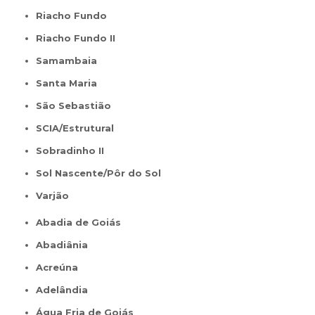
Riacho Fundo
Riacho Fundo II
Samambaia
Santa Maria
São Sebastião
SCIA/Estrutural
Sobradinho II
Sol Nascente/Pôr do Sol
Varjão
Abadia de Goiás
Abadiânia
Acreúna
Adelândia
Água Fria de Goiás