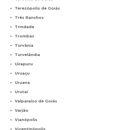
Terezópolis de Goiás
Três Ranchos
Trindade
Trombas
Turvânia
Turvelândia
Uirapuru
Uruaçu
Uruana
Urutaí
Valparaíso de Goiás
Varjão
Vianópolis
Vicentinópolis