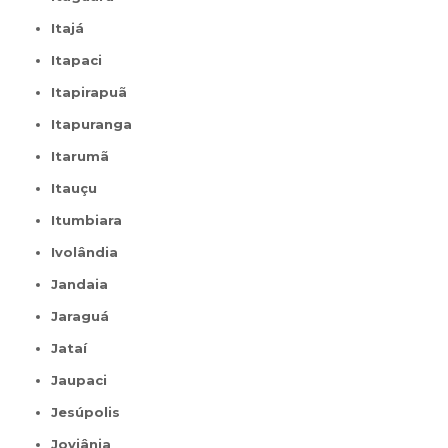
Itajá
Itapaci
Itapirapuã
Itapuranga
Itarumã
Itauçu
Itumbiara
Ivolândia
Jandaia
Jaraguá
Jataí
Jaupaci
Jesúpolis
Joviânia