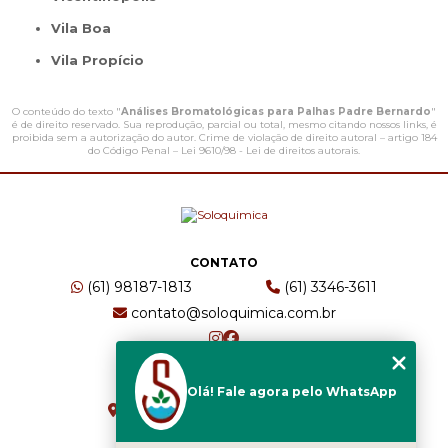
Vila Boa
Vila Propício
O conteúdo do texto "
Análises Bromatológicas para Palhas Padre Bernardo
"
é de direito reservado. Sua reprodução, parcial ou total, mesmo citando nossos links, é
proibida sem a autorização do autor. Crime de violação de direito autoral – artigo 184
do Código Penal –
Lei 9610/98 - Lei de direitos autorais
.
CONTATO
(61) 98187-1813
(61) 3346-3611
contato@soloquimica.com.br
ENDEREÇO
Olá! Fale agora pelo WhatsApp
CRS 511 Sul, Bl B, Sl 49 - Asa Sul
Brasília - DF - CEP: 70361-520