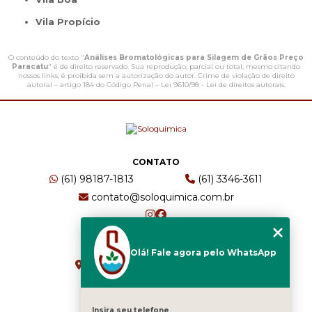
Vila Propício
O conteúdo do texto "
Análises Bromatológicas para Silagem de Grãos Preço
Paracatu
" é de direito reservado. Sua reprodução, parcial ou total, mesmo citando
nossos links, é proibida sem a autorização do autor. Crime de violação de direito
autoral – artigo 184 do Código Penal –
Lei 9610/98 - Lei de direitos autorais
.
CONTATO
(61) 98187-1813
(61) 3346-3611
contato@soloquimica.com.br
ENDEREÇO
Olá! Fale agora pelo WhatsApp
CRS 511 Sul, Bl B, Sl 49 - Asa Sul
Brasília - DF - CEP: 70361-520
Insira seu telefone