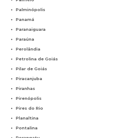
Palminópolis
Panamá
Paranaiguara
Paraúna
Perolândia
Petrolina de Goiás
Pilar de Goiás
Piracanjuba
Piranhas
Pirenópolis
Pires do Rio
Planaltina
Pontalina
Porangatu