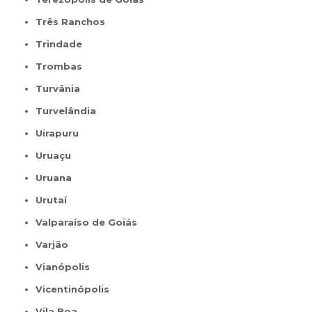
Três Ranchos
Trindade
Trombas
Turvânia
Turvelândia
Uirapuru
Uruaçu
Uruana
Urutaí
Valparaíso de Goiás
Varjão
Vianópolis
Vicentinópolis
Vila Boa