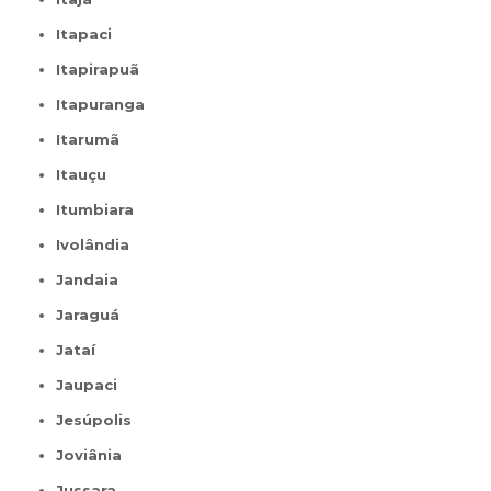
Itapaci
Itapirapuã
Itapuranga
Itarumã
Itauçu
Itumbiara
Ivolândia
Jandaia
Jaraguá
Jataí
Jaupaci
Jesúpolis
Joviânia
Jussara