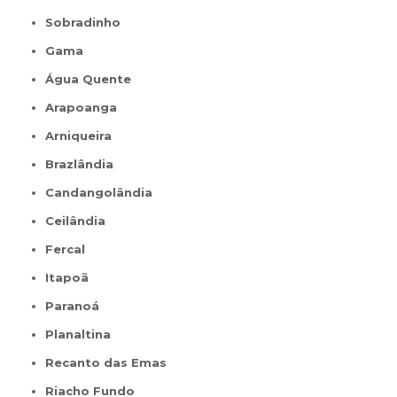
Sobradinho
Gama
Água Quente
Arapoanga
Arniqueira
Brazlândia
Candangolândia
Ceilândia
Fercal
Itapoã
Paranoá
Planaltina
Recanto das Emas
Riacho Fundo