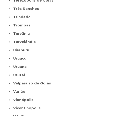
Terezópolis de Goiás
Três Ranchos
Trindade
Trombas
Turvânia
Turvelândia
Uirapuru
Uruaçu
Uruana
Urutaí
Valparaíso de Goiás
Varjão
Vianópolis
Vicentinópolis