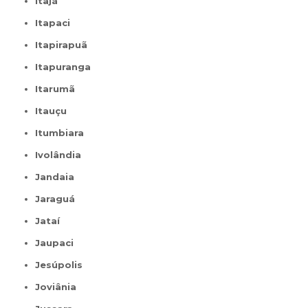
Itajá
Itapaci
Itapirapuã
Itapuranga
Itarumã
Itauçu
Itumbiara
Ivolândia
Jandaia
Jaraguá
Jataí
Jaupaci
Jesúpolis
Joviânia