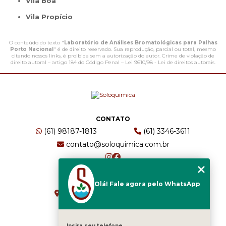
Vila Boa
Vila Propício
O conteúdo do texto "
Laboratório de Análises Bromatológicas para Palhas
Porto Nacional
" é de direito reservado. Sua reprodução, parcial ou total, mesmo
citando nossos links, é proibida sem a autorização do autor. Crime de violação de
direito autoral – artigo 184 do Código Penal –
Lei 9610/98 - Lei de direitos autorais
.
CONTATO
(61) 98187-1813
(61) 3346-3611
contato@soloquimica.com.br
ENDEREÇO
Olá! Fale agora pelo WhatsApp
CRS 511 Sul, Bl B, Sl 49 - Asa Sul
Brasília - DF - CEP: 70361-520
Insira seu telefone