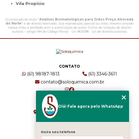
Vila Propício
O conteúdo do texto "
Análises Bromatológicas para Grãos Preço Alvorada
do Norte
" é de direito reservado. Sua reprodução, parcial ou total, mesmo citando
nossos links, é proibida sem a autorização do autor. Crime de violação de direito
autoral – artigo 184 do Código Penal –
Lei 9610/98 - Lei de direitos autorais
.
CONTATO
(61) 98187-1813
(61) 3346-3611
contato@soloquimica.com.br
ENDEREÇO
Olá! Fale agora pelo WhatsApp
CRS 511 Sul, Bl B, Sl 49 - Asa Sul
Brasília - DF - CEP: 70361-520
Insira seu telefone