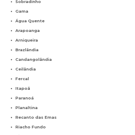
Sobradinho
Gama
Água Quente
Arapoanga
Arniqueira
Brazlândia
Candangolândia
Ceilândia
Fercal
Itapoã
Paranoá
Planaltina
Recanto das Emas
Riacho Fundo