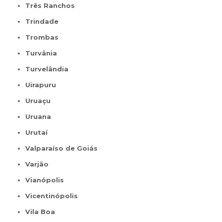
Três Ranchos
Trindade
Trombas
Turvânia
Turvelândia
Uirapuru
Uruaçu
Uruana
Urutaí
Valparaíso de Goiás
Varjão
Vianópolis
Vicentinópolis
Vila Boa