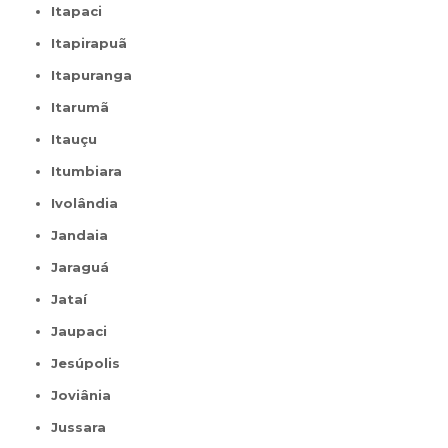
Itapaci
Itapirapuã
Itapuranga
Itarumã
Itauçu
Itumbiara
Ivolândia
Jandaia
Jaraguá
Jataí
Jaupaci
Jesúpolis
Joviânia
Jussara