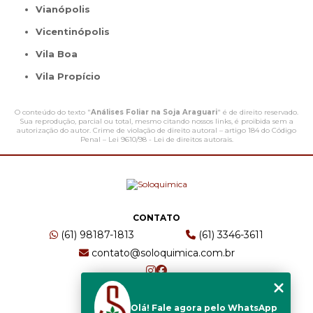
Vianópolis
Vicentinópolis
Vila Boa
Vila Propício
O conteúdo do texto "
Análises Foliar na Soja Araguari
" é de direito reservado.
Sua reprodução, parcial ou total, mesmo citando nossos links, é proibida sem a
autorização do autor. Crime de violação de direito autoral – artigo 184 do Código
Penal –
Lei 9610/98 - Lei de direitos autorais
.
CONTATO
(61) 98187-1813
(61) 3346-3611
contato@soloquimica.com.br
ENDEREÇO
Olá! Fale agora pelo WhatsApp