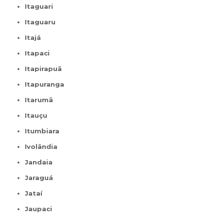
Itaguari
Itaguaru
Itajá
Itapaci
Itapirapuã
Itapuranga
Itarumã
Itauçu
Itumbiara
Ivolândia
Jandaia
Jaraguá
Jataí
Jaupaci