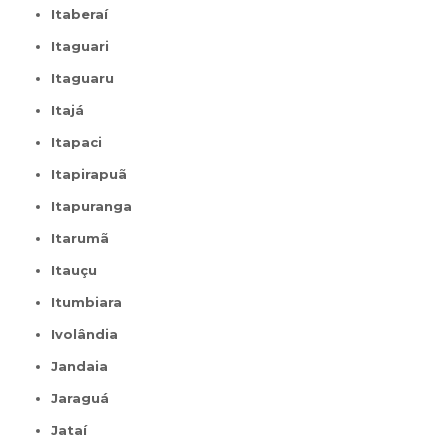
Itaberaí
Itaguari
Itaguaru
Itajá
Itapaci
Itapirapuã
Itapuranga
Itarumã
Itauçu
Itumbiara
Ivolândia
Jandaia
Jaraguá
Jataí