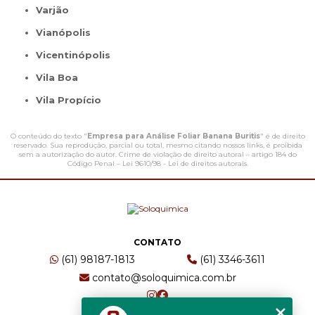
Varjão
Vianópolis
Vicentinópolis
Vila Boa
Vila Propício
O conteúdo do texto "
Empresa para Análise Foliar Banana Buritis
" é de direito
reservado. Sua reprodução, parcial ou total, mesmo citando nossos links, é proibida
sem a autorização do autor. Crime de violação de direito autoral – artigo 184 do
Código Penal –
Lei 9610/98 - Lei de direitos autorais
.
CONTATO
(61) 98187-1813
(61) 3346-3611
contato@soloquimica.com.br