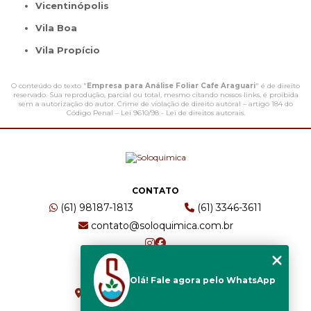
Vicentinópolis
Vila Boa
Vila Propício
O conteúdo do texto "
Empresa para Análise Foliar Cafe Araguari
" é de direito
reservado. Sua reprodução, parcial ou total, mesmo citando nossos links, é proibida
sem a autorização do autor. Crime de violação de direito autoral – artigo 184 do
Código Penal –
Lei 9610/98 - Lei de direitos autorais
.
CONTATO
(61) 98187-1813
(61) 3346-3611
contato@soloquimica.com.br
ENDEREÇO
Olá! Fale agora pelo WhatsApp
CRS 511 Sul, Bl B, Sl 49 - Asa Sul
Brasília - DF - CEP: 70361-520