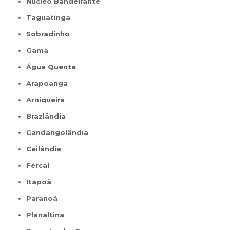
Núcleo Bandeirante
Taguatinga
Sobradinho
Gama
Água Quente
Arapoanga
Arniqueira
Brazlândia
Candangolândia
Ceilândia
Fercal
Itapoã
Paranoá
Planaltina