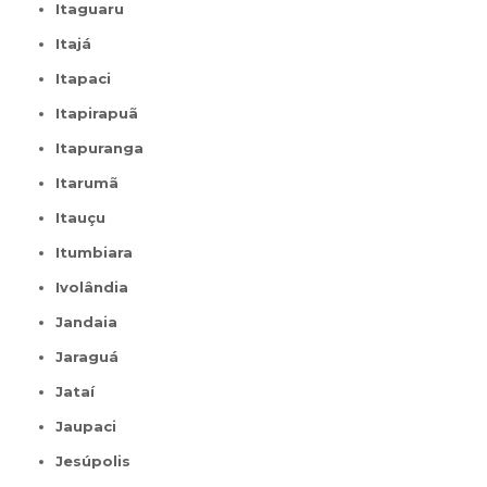
Itaguaru
Itajá
Itapaci
Itapirapuã
Itapuranga
Itarumã
Itauçu
Itumbiara
Ivolândia
Jandaia
Jaraguá
Jataí
Jaupaci
Jesúpolis