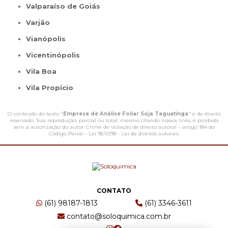
Valparaíso de Goiás
Varjão
Vianópolis
Vicentinópolis
Vila Boa
Vila Propício
O conteúdo do texto "
Empresa de Análise Foliar Soja Taguatinga
" é de direito
reservado. Sua reprodução, parcial ou total, mesmo citando nossos links, é proibida
sem a autorização do autor. Crime de violação de direito autoral – artigo 184 do
Código Penal –
Lei 9610/98 - Lei de direitos autorais
.
CONTATO
(61) 98187-1813
(61) 3346-3611
contato@soloquimica.com.br