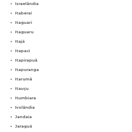
Israelândia
Itaberaí
Itaguari
Itaguaru
Itajá
Itapaci
Itapirapuã
Itapuranga
Itarumã
Itauçu
Itumbiara
Ivolândia
Jandaia
Jaraguá