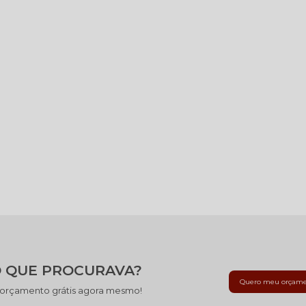
 QUE PROCURAVA?
Quero meu orçam
 orçamento grátis agora mesmo!