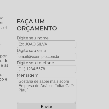
 um
FAÇA UM
rer
ORÇAMENTO
 café
Digite seu nome
í
Digite seu email
 por
se de
Digite seu telefone
 e as
ter
Mensagem
co e