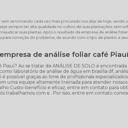
auí vem se tornando cada vez mais procurado nos dias de hoje, sendo
seje sempre ter alta qualidade no cultivo de suas plantações, sem sof
judicar suas plantas. Após o resultado da empresa de análise foliar
os para correção do problema, de acordo com o tipo de plantio e seu
empresa de análise foliar café Piau
fé Piauí? Ao se tratar de ANÁLISE DE SOLO é encontrada
omo laboratório de análise de água em brasília df, análi
só é possível graças ao time de profissionais especializados
com uma equipe altamente treinada para atender nossos
lho Custo-benefício e eficaz, entre em contato para ob
nós trabalhamos com e . Por isso, entre em contato conos