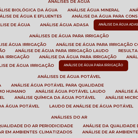
ANÁLISES DE ÁGUA
NÁLISE BIOLÓGICA DA ÁGUA
ANÁLISE ÁGUA MINERAL
AN
NÁLISE DE ÁGUA E EFLUENTES
ANÁLISE DA ÁGUA PARA CO
ÁLISE DE ÁGUA
ANÁLISE ÁGUA ADASA
ANÁLISE DA ÁGUA ADA
ANÁLISES DE ÁGUA PARA IRRIGAÇÃO
LISE ÁGUA IRRIGAÇÃO
ANÁLISE DE ÁGUA PARA IRRIGAÇÃO 
ÇÃO
ANÁLISE DE ÁGUA PARA IRRIGAÇÃO LAUDO
RESULT
RA IRRIGAÇÃO
ANÁLISE DA ÁGUA PARA IRRIGAÇÃO
ANÁ
ÁLISE DE ÁGUA IRRIGAÇÃO
ANÁLISE DE ÁGUA PARA IRRIGAÇÃO
ANÁLISES DE ÁGUA POTÁVEL
A
ANÁLISE ÁGUA POTÁVEL PARA QUALIDADE
UMO HUMANO
ANÁLISE ÁGUA POTÁVEL LAUDO
ANÁLISE
EL
ANÁLISE QUÍMICA DA ÁGUA POTÁVEL
ANÁLISE MIC
 DA ÁGUA POTÁVEL
LAUDO DE ANÁLISE DE ÁGUA POTÁVEL
ANÁLISES DO AR
 QUALIDADE DO AR PERIODICIDADE
ANÁLISE DA QUALIDADE 
 AR EM AMBIENTES CLIMATIZADOS
ANÁLISE DE AR AMBIENT