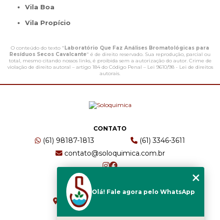
Vila Boa
Vila Propício
O conteúdo do texto "
Laboratório Que Faz Análises Bromatológicas para
Resíduos Secos Cavalcante
" é de direito reservado. Sua reprodução, parcial ou
total, mesmo citando nossos links, é proibida sem a autorização do autor. Crime de
violação de direito autoral – artigo 184 do Código Penal –
Lei 9610/98 - Lei de direitos
autorais
.
CONTATO
(61) 98187-1813
(61) 3346-3611
contato@soloquimica.com.br
ENDEREÇO
Olá! Fale agora pelo WhatsApp
CRS 511 Sul, Bl B, Sl 49 - Asa Sul
Brasília - DF - CEP: 70361-520