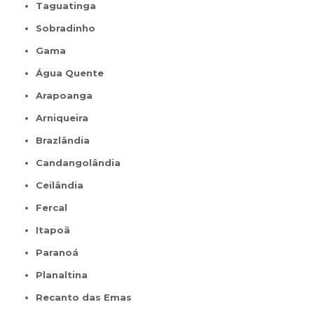
Taguatinga
Sobradinho
Gama
Água Quente
Arapoanga
Arniqueira
Brazlândia
Candangolândia
Ceilândia
Fercal
Itapoã
Paranoá
Planaltina
Recanto das Emas