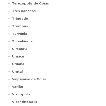
Terezópolis de Goiás
Três Ranchos
Trindade
Trombas
Turvânia
Turvelândia
Uirapuru
Uruaçu
Uruana
Urutaí
Valparaíso de Goiás
Varjão
Vianópolis
Vicentinópolis