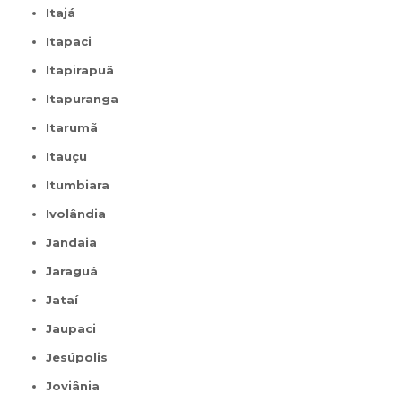
Itajá
Itapaci
Itapirapuã
Itapuranga
Itarumã
Itauçu
Itumbiara
Ivolândia
Jandaia
Jaraguá
Jataí
Jaupaci
Jesúpolis
Joviânia