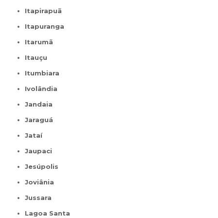
Itapirapuã
Itapuranga
Itarumã
Itauçu
Itumbiara
Ivolândia
Jandaia
Jaraguá
Jataí
Jaupaci
Jesúpolis
Joviânia
Jussara
Lagoa Santa