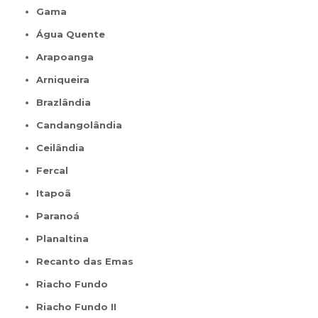
Gama
Água Quente
Arapoanga
Arniqueira
Brazlândia
Candangolândia
Ceilândia
Fercal
Itapoã
Paranoá
Planaltina
Recanto das Emas
Riacho Fundo
Riacho Fundo II