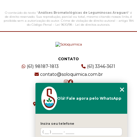
O conteúdo do texto "
Análises Bromatológicas de Leguminosas Araguari
" é
de direito reservado. Sua reprodução, parcial ou total, mesmo citando nossos links, é
proibida sem a autorização do autor. Crime de violação de direito autoral – artigo 184
do Código Penal –
Lei 9610/98 - Lei de direitos autorais
.
CONTATO
(61) 98187-1813
(61) 3346-3611
contato@soloquimica.com.br
ENDEREÇO
Olá! Fale agora pelo WhatsApp
CRS 511 Sul, Bl B, Sl 49 - Asa Sul
Brasília - DF - CEP: 70361-520
Insira seu telefone
HOME