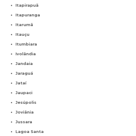
Itapirapuã
Itapuranga
Itarumã
Itauçu
Itumbiara
Ivolândia
Jandaia
Jaraguá
Jataí
Jaupaci
Jesúpolis
Joviânia
Jussara
Lagoa Santa