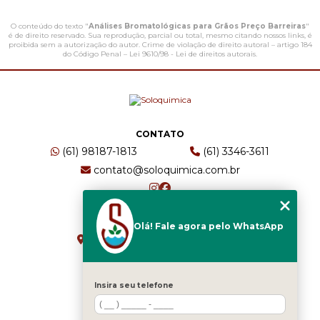
O conteúdo do texto "
Análises Bromatológicas para Grãos Preço Barreiras
"
é de direito reservado. Sua reprodução, parcial ou total, mesmo citando nossos links, é
proibida sem a autorização do autor. Crime de violação de direito autoral – artigo 184
do Código Penal –
Lei 9610/98 - Lei de direitos autorais
.
CONTATO
(61) 98187-1813
(61) 3346-3611
contato@soloquimica.com.br
ENDEREÇO
Olá! Fale agora pelo WhatsApp
CRS 511 Sul, Bl B, Sl 49 - Asa Sul
Brasília - DF - CEP: 70361-520
Insira seu telefone
HOME