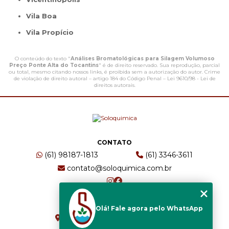
Vila Boa
Vila Propício
O conteúdo do texto "
Análises Bromatológicas para Silagem Volumoso
Preço Ponte Alta do Tocantins
" é de direito reservado. Sua reprodução, parcial
ou total, mesmo citando nossos links, é proibida sem a autorização do autor. Crime
de violação de direito autoral – artigo 184 do Código Penal –
Lei 9610/98 - Lei de
direitos autorais
.
CONTATO
(61) 98187-1813
(61) 3346-3611
contato@soloquimica.com.br
ENDEREÇO
Olá! Fale agora pelo WhatsApp
CRS 511 Sul, Bl B, Sl 49 - Asa Sul
Brasília - DF - CEP: 70361-520