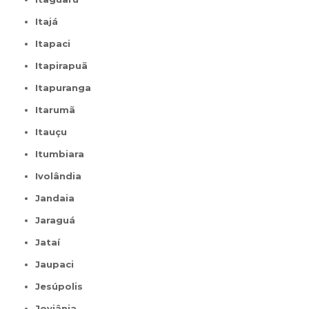
Itajá
Itapaci
Itapirapuã
Itapuranga
Itarumã
Itauçu
Itumbiara
Ivolândia
Jandaia
Jaraguá
Jataí
Jaupaci
Jesúpolis
Joviânia