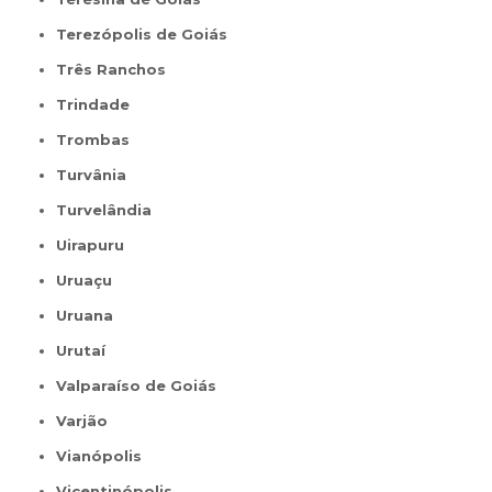
Terezópolis de Goiás
Três Ranchos
Trindade
Trombas
Turvânia
Turvelândia
Uirapuru
Uruaçu
Uruana
Urutaí
Valparaíso de Goiás
Varjão
Vianópolis
Vicentinópolis