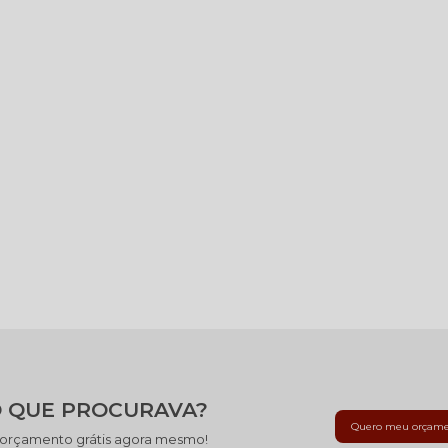
 QUE PROCURAVA?
Quero meu orçam
 orçamento grátis agora mesmo!