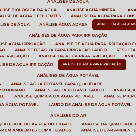
ANÁLISES DE ÁGUA
NÁLISE BIOLÓGICA DA ÁGUA
ANÁLISE ÁGUA MINERAL
AN
NÁLISE DE ÁGUA E EFLUENTES
ANÁLISE DA ÁGUA PARA CO
ÁLISE DE ÁGUA
ANÁLISE ÁGUA ADASA
ANÁLISE DA ÁGUA ADA
ANÁLISES DE ÁGUA PARA IRRIGAÇÃO
LISE ÁGUA IRRIGAÇÃO
ANÁLISE DE ÁGUA PARA IRRIGAÇÃO 
ÇÃO
ANÁLISE DE ÁGUA PARA IRRIGAÇÃO LAUDO
RESULT
RA IRRIGAÇÃO
ANÁLISE DA ÁGUA PARA IRRIGAÇÃO
ANÁ
ÁLISE DE ÁGUA IRRIGAÇÃO
ANÁLISE DE ÁGUA PARA IRRIGAÇÃO
ANÁLISES DE ÁGUA POTÁVEL
A
ANÁLISE ÁGUA POTÁVEL PARA QUALIDADE
UMO HUMANO
ANÁLISE ÁGUA POTÁVEL LAUDO
ANÁLISE
EL
ANÁLISE QUÍMICA DA ÁGUA POTÁVEL
ANÁLISE MIC
 DA ÁGUA POTÁVEL
LAUDO DE ANÁLISE DE ÁGUA POTÁVEL
ANÁLISES DO AR
 QUALIDADE DO AR PERIODICIDADE
ANÁLISE DA QUALIDADE 
 AR EM AMBIENTES CLIMATIZADOS
ANÁLISE DE AR AMBIENT