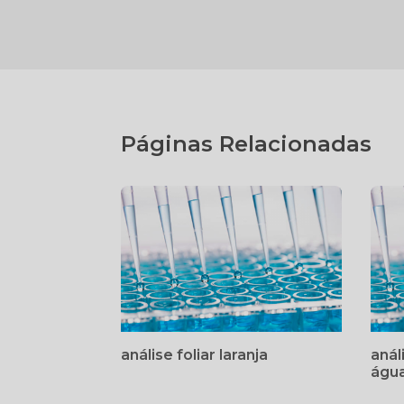
Páginas Relacionadas
análise foliar laranja
anál
águ