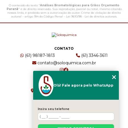
O conteúdo do texto "
Análises Bromatológicas para Grãos Orçamento
Paranã
" é de direito reservado. Sua reprodução, parcial ou total, mesmo citando
nossos links, é proibida sem a autorização do autor. Crime de violação de direito
autoral – artigo 184 do Código Penal –
Lei 9610/98 - Lei de direitos autorais
.
CONTATO
(61) 98187-1813
(61) 3346-3611
contato@soloquimica.com.br
ENDEREÇO
Olá! Fale agora pelo WhatsApp
CRS 511 Sul, Bl B, Sl 49 - Asa Sul
Brasília - DF - CEP: 70361-520
Insira seu telefone
HOME
EMPRESA