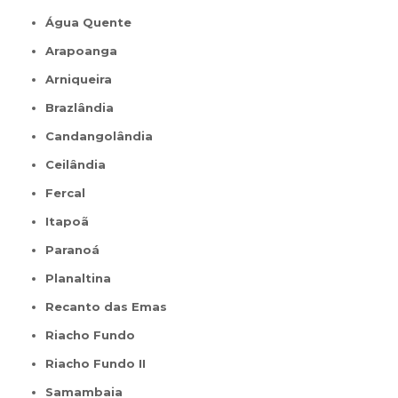
Água Quente
Arapoanga
Arniqueira
Brazlândia
Candangolândia
Ceilândia
Fercal
Itapoã
Paranoá
Planaltina
Recanto das Emas
Riacho Fundo
Riacho Fundo II
Samambaia