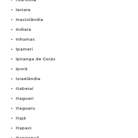
Iaciara
Inaciolândia
Indiara
Inhumas
Ipameri
Ipiranga de Goiás
Iporá
Israelândia
Itaberaí
Itaguari
Itaguaru
Itajá
Itapaci
Itapirapuã