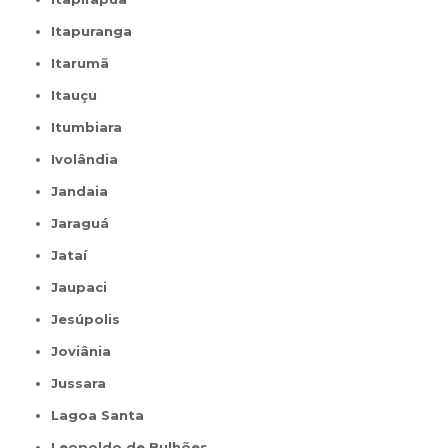
Itapuranga
Itarumã
Itauçu
Itumbiara
Ivolândia
Jandaia
Jaraguá
Jataí
Jaupaci
Jesúpolis
Joviânia
Jussara
Lagoa Santa
Leopoldo de Bulhões