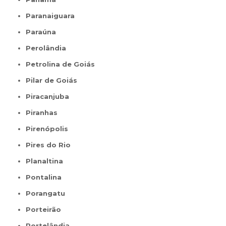
Paranaiguara
Paraúna
Perolândia
Petrolina de Goiás
Pilar de Goiás
Piracanjuba
Piranhas
Pirenópolis
Pires do Rio
Planaltina
Pontalina
Porangatu
Porteirão
Portelândia